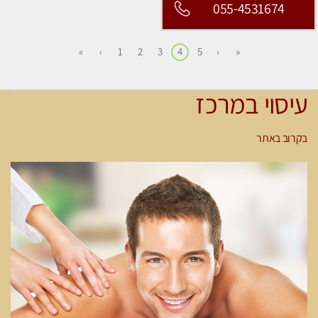
055-4531674
»
›
1
2
3
4
5
‹
«
עיסוי במרכז
בקרוב באתר