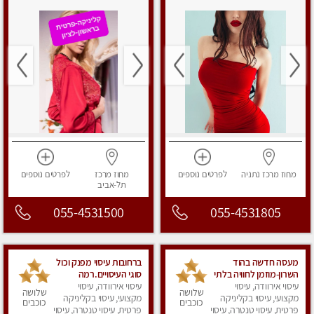
מחוז מרכז
נתניה
לפרטים
נוספים
מחוז מרכז
לפרטים
נוספים
תל-אביב
055-4531500
055-4531805
מעסה חדשה בהוד
ברחובות עיסוי מפנק וכול
השרון-מוזמן לחוויה בלתי
סוגי העיסויים.רמה
עיסוי אירוודה, עיסוי
נשכחת!!!עיסוי מפנק
גבוהה!
עיסוי אירוודה, עיסוי
שלושה
שלושה
ביותר במקום פרטי
מקצועי, עיסוי בקליניקה
מקצועי, עיסוי בקליניקה
כוכבים
כוכבים
לחלוטין!
פרטית, עיסוי טנטרה, עיסוי
פרטית, עיסוי טנטרה, עיסוי