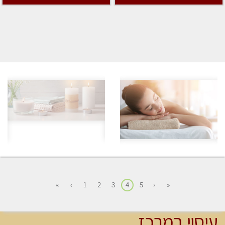
»
›
1
2
3
4
5
‹
«
עיסוי במרכז