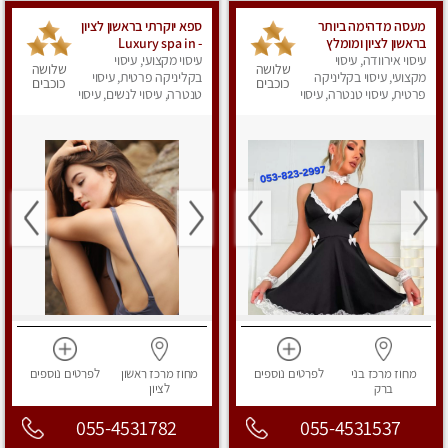
מעסה מדהימה ביותר
ספא יוקרתי בראשון לציון
בראשון לציון ומומלץ
- Luxury spa in
עיסוי אירוודה, עיסוי
לחלוטין! פרטי! ​​​​​​ Highly
Rishon Lezion
עיסוי מקצועי, עיסוי
שלושה
שלושה
recommended
מקצועי, עיסוי בקליניקה
בקליניקה פרטית, עיסוי
כוכבים
כוכבים
פרטית, עיסוי טנטרה, עיסוי
טנטרה, עיסוי לנשים, עיסוי
מפנק
מפנק
מחוז מרכז
בני
לפרטים
נוספים
מחוז מרכז
ראשון
לפרטים
נוספים
ברק
לציון
055-4531782
055-4531537