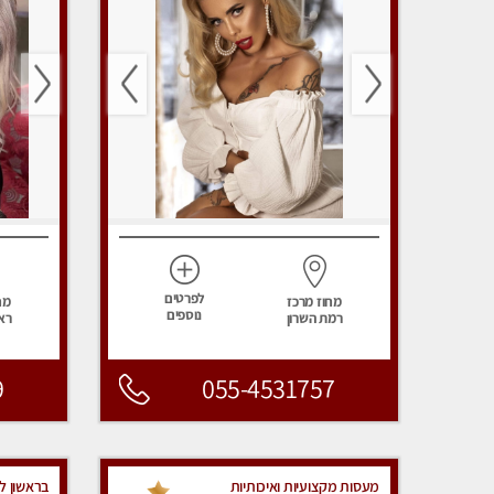
לפרטים
מחוז מרכז
מח
נוספים
רמת השרון
ראש
9
055-4531757
מעסות מקצועיות ואיכותיות
בראשון לצ