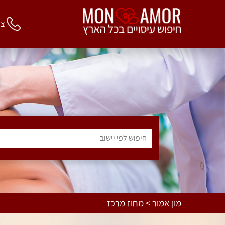
צור 
חיפוש לפי יישוב
מון אמור > מחוז מרכז