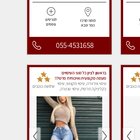
לפרטים
מחוז מרכז
נוספים
כפר סבא
055-4531658
בראשון לציון כל סוגי העיסויים
מעסה מקצועית ואיכותית פרטי!!!
מומלץ לחלוטין!! טל -03-
עיסוי אירוודה, עיסוי מקצועי, עיסוי
 כוכבים
שלושה כוכבים
5413417
בקליניקה פרטית, עיסוי טנטרה,
עיסוי מפנק