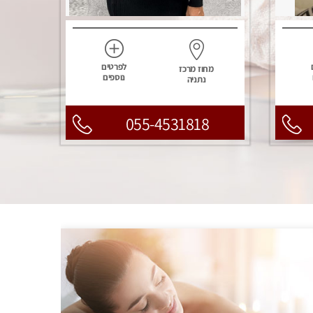
לפרטים
מחוז מרכז
נוספים
נתניה
055-4531818