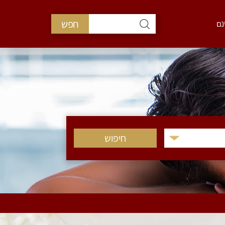
חפש
נם