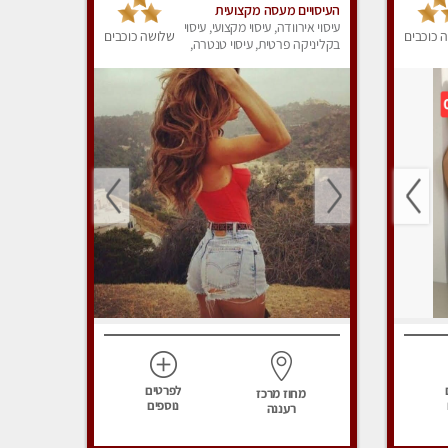
העיסויים מעסה מקצועית
עיסוי אירוודה, עיסוי מקצועי, עיסוי
ואיכותית פרטי!!!מומלץ לחלוטין!!
 כוכבים
שלושה כוכבים
בקליניקה פרטית, עיסוי טנטרה,
אירוח ברמה אחרת ...כולל שתיה
עיסוי מפנק
חמה/קרה + בקבוק מים
לפרטים
מחוז מרכז
נוספים
רעננה