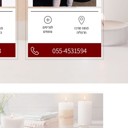
לפרטים
מחוז מרכז
מח
נוספים
הרצליה
כפ
8
055-4531594