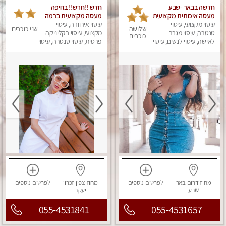
חדשה בבאר -שבע
חדש !!חדש!! בחיפה
מעסה איכותית מקצועית
מעסה מקצועית ברמה
ומפנקת
עיסוי מקצועי, עיסוי
גבוה
עיסוי אירוודה, עיסוי
שלושה
שני כוכבים
טנטרה, עיסוי מגבר
מקצועי, עיסוי בקליניקה
כוכבים
לאישה, עיסוי לנשים, עיסוי
פרטית, עיסוי טנטרה, עיסוי
מפנק
מגבר לאישה, עיסוי
לנשים, עיסוי מפנק
מחוז דרום
באר
לפרטים
נוספים
מחוז צפון
זכרון
לפרטים
נוספים
שבע
יעקב
055-4531841
055-4531657