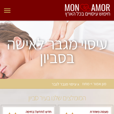
עיסוי מגבר לאישה
בסביון
מון אמור > מחוז
x עיסוי מגבר לגבר
המומלצים שלנו בעיר סביון
מעסה מיוחדת
חדש !!חדש!! בחיפה