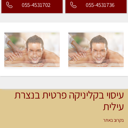
055-4531702
055-4531736
עיסוי בקליניקה פרטית בנצרת
עילית
בקרוב באתר