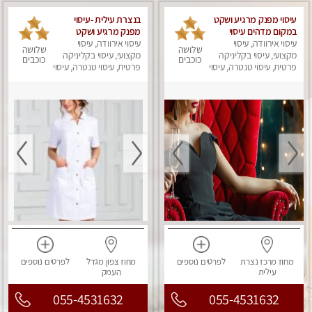
עיסוי מפנק מרגיע ושקט
בנצרת עילית -עיסוי
במקום מדהים עיסוי
מפנק מרגיע ושקט
עיסוי אירוודה, עיסוי
מושקע מאוד לכל שרירי
עיסוי אירוודה, עיסוי
במקום מדהים עיסוי
שלושה
שלושה
מקצועי, עיסוי בקליניקה
הגוף...מומלץ!! פרטי !!+
מושקע מאוד
מקצועי, עיסוי בקליניקה
כוכבים
כוכבים
לזוגות
פרטית, עיסוי טנטרה, עיסוי
פרטית, עיסוי טנטרה, עיסוי
מפנק
מפנק
מחוז מרכז
נצרת
לפרטים
נוספים
מחוז צפון
מגדל
לפרטים
נוספים
עילית
העמק
055-4531632
055-4531632