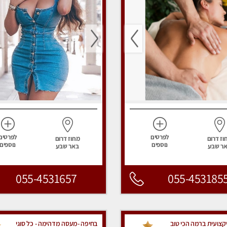
לפרטים
לפרטים
וז דרום
מחוז דרום
נוספים
נוספים
ר שבע
באר שבע
055-4531657
055-453185
צועית ברמה הכי טוב
בחיפה -מעסה מדהימה - כל סוגי