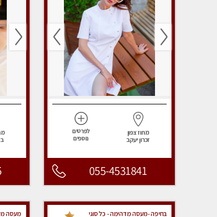
לפרטים
מחוז צפון
מח
נוספים
זכרון יעקב
בא
5
055-4531841
בחיפה -מעסה מדהימה - כל סוגי
מעסה מיק