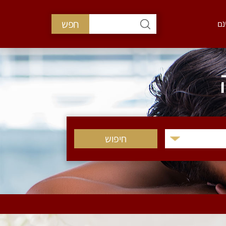
חפש
נם