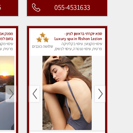
5
055-4531633
ספא יוקרתי בראשון לציון -
מפנק אם 
Luxury spa in Rishon Lezion
בחום למי
עיסוי מקצועי, עיסוי בקליניקה
לחלוטין! 
עיסוי מקצ
שלושה כוכבים
פרטית, עיסוי טנטרה, עיסוי לנשים,
פרטית, עי
עיסוי מפנק