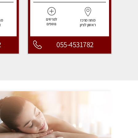
לפרטים
מחוז מרכז
מח
נוספים
ראשון לציון
א
2
055-4531782