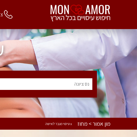
צור 
ע
נס ציונה
מון אמור > מחוז
x עיסוי מגבר לאישה