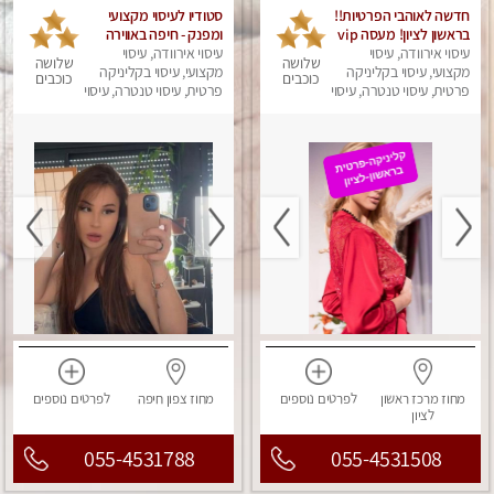
חדשה לאוהבי הפרטיות!!
סטודיו לעיסוי מקצועי
בראשון לציון! מעסה vip
ומפנק - חיפה באווירה
עיסוי אירוודה, עיסוי
מפנקת בקליניקה פרטית
נעימה ושקטה
עיסוי אירוודה, עיסוי
שלושה
שלושה
מקצועי, עיסוי בקליניקה
לחלוטין!!! לבד! לרציניים
מקצועי, עיסוי בקליניקה
כוכבים
כוכבים
בלבד! מומלץ!
פרטית, עיסוי טנטרה, עיסוי
פרטית, עיסוי טנטרה, עיסוי
מגבר לגבר, עיסוי מפנק
מגבר לגבר, עיסוי מפנק
מחוז מרכז
ראשון
לפרטים
נוספים
מחוז צפון
חיפה
לפרטים
נוספים
לציון
055-4531788
055-4531508