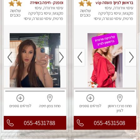
בראשון לציון! מעסה vip
ומפנק - חיפה באווירה
עיסוי אירוודה, עיסוי
מפנקת בקליניקה פרטית
נעימה ושקטה
עיסוי אירוודה, עיסוי
שלושה
שלושה
מקצועי, עיסוי בקליניקה
לחלוטין!!! לבד! לרציניים
מקצועי, עיסוי בקליניקה
כוכבים
כוכבים
בלבד! מומלץ!
פרטית, עיסוי טנטרה, עיסוי
פרטית, עיסוי טנטרה, עיסוי
מגבר לגבר, עיסוי מפנק
מגבר לגבר, עיסוי מפנק
מחוז מרכז
ראשון
לפרטים
נוספים
מחוז צפון
חיפה
לפרטים
נוספים
לציון
055-4531788
055-4531508