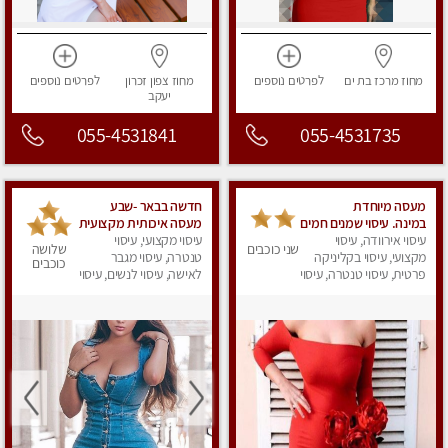
מחוז מרכז
בת ים
לפרטים
נוספים
מחוז צפון
זכרון
לפרטים
נוספים
יעקב
055-4531841
055-4531735
מעסה מיוחדת
חדשה בבאר -שבע
במינה. עיסוי שמנים חמים
מעסה איכותית מקצועית
עיסוי אירוודה, עיסוי
ומפנקת
עיסוי מקצועי, עיסוי
שני כוכבים
שלושה
מקצועי, עיסוי בקליניקה
טנטרה, עיסוי מגבר
כוכבים
פרטית, עיסוי טנטרה, עיסוי
לאישה, עיסוי לנשים, עיסוי
מגבר לאישה, עיסוי לנשים
מפנק