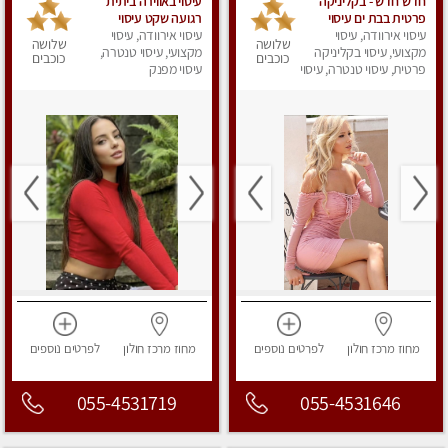
חדש חדש - בקליניקה
עיסוי באווירה ביתית
פרטית בבת ים עיסוי
רגועה שקט עיסוי
עיסוי אירוודה, עיסוי
לחידוש אנרגיות עיסוי
עיסוי אירוודה, עיסוי
ספורטיבי משחרר לכל
שלושה
שלושה
מקצועי מומלץ מאוד
מקצועי, עיסוי בקליניקה
מקצועי, עיסוי טנטרה,
הגוף לעיסוי מפנק מומלץ
כוכבים
כוכבים
ללא מין !!
פרטית, עיסוי טנטרה, עיסוי
עיסוי מפנק
מאוד ....פרטי!! ללא מין
מפנק
!!
מחוז מרכז
חולון
לפרטים
נוספים
מחוז מרכז
חולון
לפרטים
נוספים
055-4531719
055-4531646