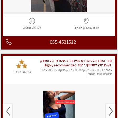
מחוז מרכז
קרית אונו
לפרטים
נוספים
055-4531512
בהוד השרון מעסה חדשה ואיכותית לעיסוי מרגיע ומפנק
VIP-מומלץ לחלוטין! פרטי! ​​​​​​ Highly recommended
עיסוי אירוודה, עיסוי מקצועי, עיסוי בקליניקה פרטית, עיסוי
שלושה כוכבים
טנטרה, עיסוי מפנק