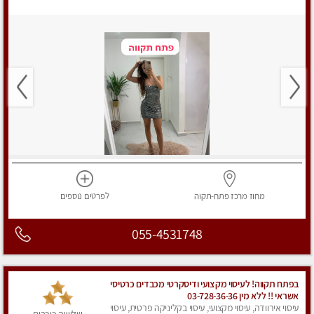
מחוז מרכז
פתח-תקוה
לפרטים
נוספים
055-4531748
‏בפתח תקווה! ‏‏לעיסוי מקצועי ודיסקרטי ‏מכבדים כרטיסי
אשראי !! ללא מין 03-728-36-36
עיסוי אירוודה, עיסוי מקצועי, עיסוי בקליניקה פרטית, עיסוי