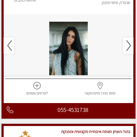
שלושה כוכבים
טנטרה, עיסוי מפנק
מחוז מרכז
פתח-תקוה
לפרטים
נוספים
055-4531738
בהוד-השרון מעסה איכותית מקצועית ומפנקת