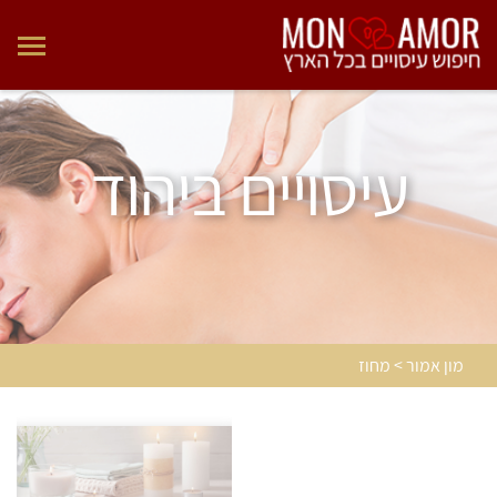
עיסויים ביהוד
מון אמור > מחוז