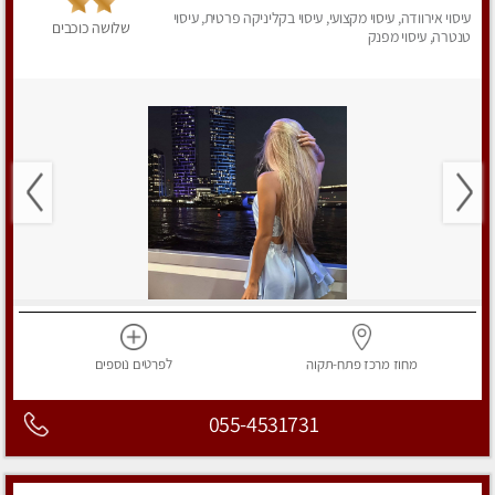
עיסוי אירוודה, עיסוי מקצועי, עיסוי בקליניקה פרטית, עיסוי
שלושה כוכבים
טנטרה, עיסוי מפנק
מחוז מרכז
פתח-תקוה
לפרטים
נוספים
055-4531731