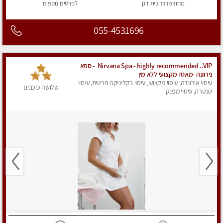
מחוז מרכז
בית דגן
לפרטים
נוספים
055-4531696
Nirvana Spa - highly recommended ..VIP - ספא
נירוונה -מאסז מקצועי ללא מין
עיסוי אירוודה, עיסוי מקצועי, עיסוי בקליניקה פרטית, עיסוי
שלושה כוכבים
טנטרה, עיסוי מפנק