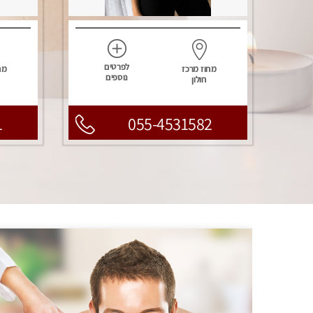
לפרטים
מחוז מרכז
מח
נוספים
חולון
1
055-4531582