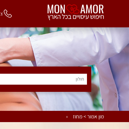
צור 
חולון
מון אמור > מחוז
x