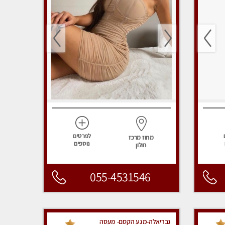
לפרטים
מחוז מרכז
נוספים
חולון
055-4531546
גבריאלה-מגע הקסם- מעסה