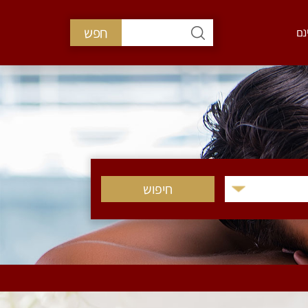
חפש
נם