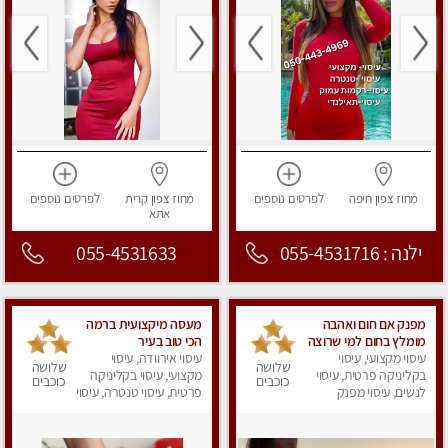
מחוז צפון
חיפה
לפרטים
נוספים
מחוז צפון
קרית
לפרטים
נוספים
אתא
ילנה : 055-4531716
055-4531633
מפנק אם חום ואהבה
מעסה מיקצועית ברמה
מומלץ בחום למי שרוצה
הכי טוב בעיר
עיסוי מקצועי, עיסוי
להירגע- מומלץ לחלוטין!
עיסוי אירוודה, עיסוי
שלושה
שלושה
פרטי!
בקליניקה פרטית, עיסוי
מקצועי, עיסוי בקליניקה
כוכבים
כוכבים
לנשים, עיסוי מפנק
פרטית, עיסוי טנטרה, עיסוי
לנשים