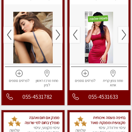
לנשים, עיסוי מפנק
מפנק
מחוז צפון
קרית
לפרטים
נוספים
מחוז מרכז
ראשון
לפרטים
נוספים
אתא
לציון
055-4531782
055-4531633
בחיפה מעסה איכותית
מפנק אם חום ואהבה
מקצועית ומפנקת מאוד
מומלץ בחום למי שרוצה
עיסוי אירוודה, עיסוי
עיסוי מקצועי, עיסוי
להירגע- מומלץ לחלוטין!
שלושה
שלושה