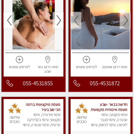
מחוז דרום
אופקים
לפרטים
נוספים
מחוז דרום
באר
לפרטים
נוספים
שבע
055-4531855
055-4531872
חדשה בבאר -שבע
מעסה מיקצועית ברמה
מעסה איכותית מקצועית
הכי טוב בעיר
ומפנקת
עיסוי מקצועי, עיסוי
עיסוי אירוודה, עיסוי
שלושה
שלושה
טנטרה, עיסוי מגבר
מקצועי, עיסוי בקליניקה
כוכבים
כוכבים
לאישה, עיסוי לנשים, עיסוי
פרטית, עיסוי טנטרה, עיסוי
מפנק
לנשים