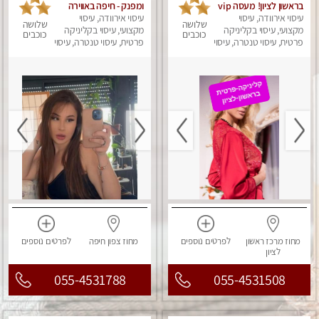
בראשון לציון! מעסה vip
ומפנק - חיפה באווירה
עיסוי אירוודה, עיסוי
מפנקת בקליניקה פרטית
נעימה ושקטה
עיסוי אירוודה, עיסוי
שלושה
שלושה
מקצועי, עיסוי בקליניקה
לחלוטין!!! לבד! לרציניים
מקצועי, עיסוי בקליניקה
כוכבים
כוכבים
בלבד! מומלץ!
פרטית, עיסוי טנטרה, עיסוי
פרטית, עיסוי טנטרה, עיסוי
מגבר לגבר, עיסוי מפנק
מגבר לגבר, עיסוי מפנק
מחוז מרכז
ראשון
לפרטים
נוספים
מחוז צפון
חיפה
לפרטים
נוספים
לציון
055-4531788
055-4531508