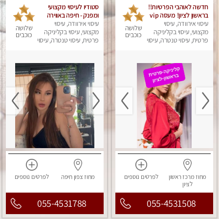
חדשה לאוהבי הפרטיות!!
סטודיו לעיסוי מקצועי
בראשון לציון! מעסה vip
ומפנק - חיפה באווירה
עיסוי אירוודה, עיסוי
מפנקת בקליניקה פרטית
נעימה ושקטה
עיסוי אירוודה, עיסוי
שלושה
שלושה
מקצועי, עיסוי בקליניקה
לחלוטין!!! לבד! לרציניים
מקצועי, עיסוי בקליניקה
כוכבים
כוכבים
בלבד! מומלץ!
פרטית, עיסוי טנטרה, עיסוי
פרטית, עיסוי טנטרה, עיסוי
מגבר לגבר, עיסוי מפנק
מגבר לגבר, עיסוי מפנק
מחוז מרכז
ראשון
לפרטים
נוספים
מחוז צפון
חיפה
לפרטים
נוספים
לציון
055-4531788
055-4531508