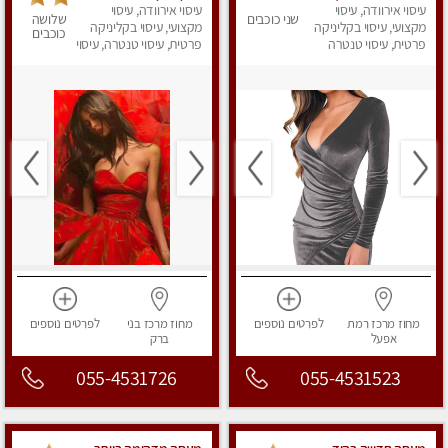
עיסוי אירוודה, עיסוי
במגע קסום .בפתח -
ואיכותית במיוחד
עיסוי אירוודה, עיסוי
שני כוכבים
שלושה
תקוה
מקצועי, עיסוי בקליניקה
בהרצליה
מקצועי, עיסוי בקליניקה
כוכבים
פרטית, עיסוי טנטרה
פרטית, עיסוי טנטרה, עיסוי
מפנק
מחוז מרכז
רמת
לפרטים
נוספים
מחוז מרכז
בני
לפרטים
נוספים
אפעל
ברק
055-4531726
055-4531523