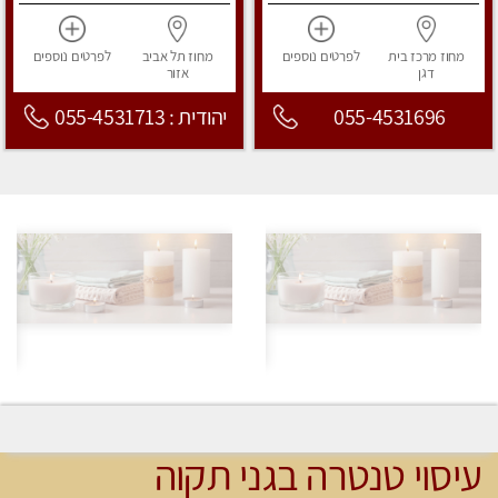
מחוז מרכז
בית
לפרטים
נוספים
מחוז תל אביב
לפרטים
נוספים
דגן
אזור
055-4531696
יהודית : 055-4531713
עיסוי טנטרה בגני תקוה