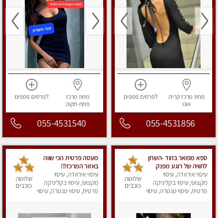
מחוז מרכז
קרית
לפרטים
נוספים
מחוז מרכז
לפרטים
נוספים
אונו
פתח-תקוה
055-4531540
055-4531856
ספא מפואר בהוד -השרון
מעסה פרטית הכי שווה
לחוויה של רוגע מפנק
באזור המרכז!!!
עיסוי אירוודה, עיסוי
מומלץ מאוד מאוד ללא
עיסוי אירוודה, עיסוי
שלושה
שלושה
מין !!
מקצועי, עיסוי בקליניקה
מקצועי, עיסוי בקליניקה
כוכבים
כוכבים
פרטית, עיסוי טנטרה, עיסוי
פרטית, עיסוי טנטרה, עיסוי
מפנק
מפנק