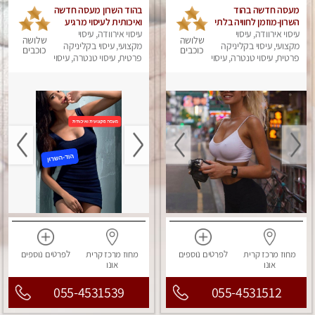
מעסה חדשה בהוד
בהוד השרון מעסה חדשה
השרון-מוזמן לחוויה בלתי
ואיכותית לעיסוי מרגיע
עיסוי אירוודה, עיסוי
נשכחת!!!עיסוי מפנק
ומפנק VIP-מומלץ
עיסוי אירוודה, עיסוי
שלושה
שלושה
ביותר במקום פרטי
מקצועי, עיסוי בקליניקה
מקצועי, עיסוי בקליניקה
לחלוטין! פרטי! ​​​​​​ Highly
כוכבים
כוכבים
לחלוטין!
פרטית, עיסוי טנטרה, עיסוי
recommended
פרטית, עיסוי טנטרה, עיסוי
מפנק
מפנק
מחוז מרכז
קרית
לפרטים
נוספים
מחוז מרכז
קרית
לפרטים
נוספים
אונו
אונו
055-4531539
055-4531512