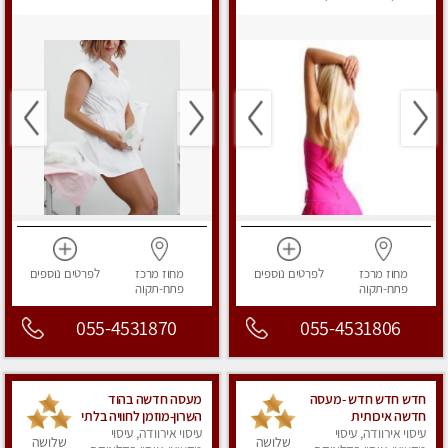
מפנק
מחוז מרכז
לפרטים
נוספים
מחוז מרכז
לפרטים
נוספים
פתח-תקוה
פתח-תקוה
055-4531870
055-4531806
חדש חדש חדש -מעסה
מעסה חדשה בהוד
חדשה איכותית
השרון-מוזמן לחוויה בלתי
עיסוי אירוודה, עיסוי
ומקצועית מומלץ מאוד
עיסוי אירוודה, עיסוי
נשכחת!!!עיסוי מפנק
שלושה
שלושה