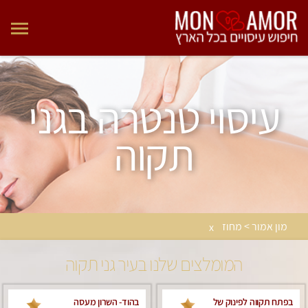
עיסוי טנטרה בגני
תקוה
מון אמור > מחוז
x
המומלצים שלנו בעיר גני תקוה
בפתח תקווה לפינוק של
בהוד- השרון מעסה