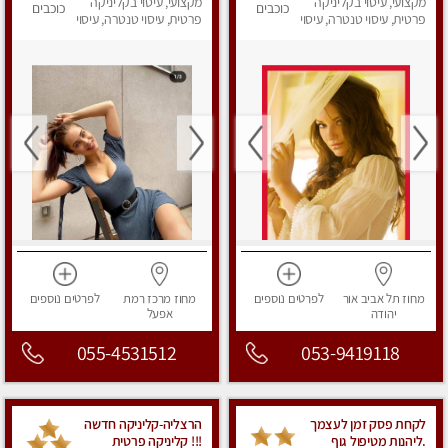
מאוד !
מקצועי, עיסוי בקליניקה
ביותר במקום פרטי
מקצועי, עיסוי בקליניקה
כוכבים
כוכבים
פרטית, עיסוי טנטרה, עיסוי
לחלוטין!
פרטית, עיסוי טנטרה, עיסוי
מפנק
מפנק
מחוז תל אביב
אור
לפרטים
נוספים
מחוז מרכז
רמת
לפרטים
נוספים
יהודה
אפעל
055-4531512
053-9419118
לקחת פסק זמן לעצמך
הרצליה-קליניקה חדשה
.ליהנות מטיפול גוף
!!! קליניקה פרטית