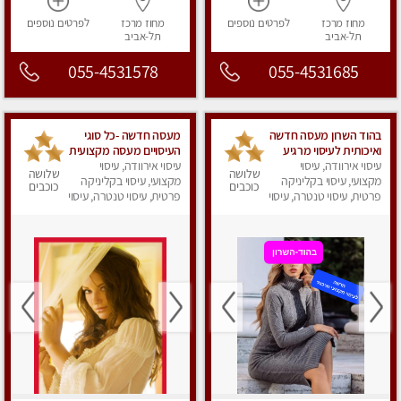
מחוז מרכז
לפרטים
נוספים
מחוז מרכז
לפרטים
נוספים
תל-אביב
תל-אביב
055-4531578
055-4531685
בהוד השרון מעסה חדשה
מעסה חדשה -כל סוגי
ואיכותית לעיסוי מרגיע
העיסויים מעסה מקצועית
ומפנק VIP-מומלץ
עיסוי אירוודה, עיסוי
עיסוי אירוודה, עיסוי
ואיכותית פרטי!!!מומלץ
שלושה
שלושה
מקצועי, עיסוי בקליניקה
לחלוטין! פרטי! ​​​​​​ Highly
לחלוטין!!
מקצועי, עיסוי בקליניקה
כוכבים
כוכבים
recommended
פרטית, עיסוי טנטרה, עיסוי
פרטית, עיסוי טנטרה, עיסוי
מפנק
מפנק