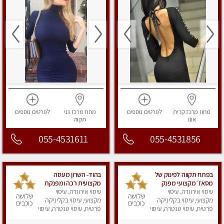
מחוז מרכז
קרית
לפרטים
נוספים
מחוז מרכז
גני
לפרטים
נוספים
אונו
תקוה
055-4531611
055-4531856
בפתח תקווה לפינוק של
בהוד- השרון מעסה
מסאז׳ מקצועי מפנק
מקצועית רכה ומפנקת
עיסוי אירוודה, עיסוי
במקום נקי ומסודר-
עיסוי אירוודה, עיסוי
שלושה
שלושה
מקצועי, עיסוי בקליניקה
‏מכבדים כרטיסי אשראי
מקצועי, עיסוי בקליניקה
כוכבים
כוכבים
פרטית, עיסוי טנטרה, עיסוי
פרטית, עיסוי טנטרה, עיסוי
מפנק
מפנק