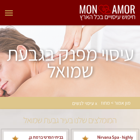
עיסוי מפנק בגבעת
שמואל
מון אמור > מחוז
x עיסוי לנשים
המומלצים שלנו בעיר גבעת שמואל
Nirvana Spa - highly
בביתי הפרטי ברמת גן,