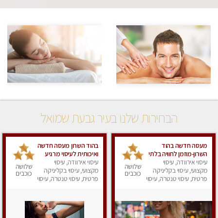
הבחירות שלנו בעיר גבעת שמואל
מעסה חדשה בהוד
בהוד השרון מעסה חדשה
השרון-מוזמן לחוויה בלתי
ואיכותית לעיסוי מרגיע
עיסוי אירוודה, עיסוי
נשכחת!!!עיסוי מפנק
ומפנק VIP-מומלץ
עיסוי אירוודה, עיסוי
שלושה
שלושה
ביותר במקום פרטי
מקצועי, עיסוי בקליניקה
מקצועי, עיסוי בקליניקה
לחלוטין! פרטי! ​​​​​​ Highly
כוכבים
כוכבים
לחלוטין!
פרטית, עיסוי טנטרה, עיסוי
recommended
פרטית, עיסוי טנטרה, עיסוי
מפנק
מפנק