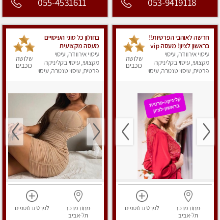
055-4531611
053-9419118
חדשה לאוהבי הפרטיות!!
בחולון כל סוגי העיסויים
בראשון לציון! מעסה vip
מעסה מקצועית
עיסוי אירוודה, עיסוי
מפנקת בקליניקה פרטית
ואיכותית פרטי!!!
עיסוי אירוודה, עיסוי
שלושה
שלושה
מקצועי, עיסוי בקליניקה
לחלוטין!!! לבד! לרציניים
מקצועי, עיסוי בקליניקה
כוכבים
כוכבים
בלבד! מומלץ!
פרטית, עיסוי טנטרה, עיסוי
פרטית, עיסוי טנטרה, עיסוי
מפנק
מפנק
מחוז מרכז
לפרטים
נוספים
מחוז מרכז
לפרטים
נוספים
תל-אביב
תל-אביב