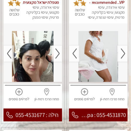
recommended ..VIP -
מטפלת ישראל מקצועית
עיסוי אירוודה, עיסוי
ספא נירוונה -מאסז
עיסוי אירוודה, עיסוי
ומנוסה . עיסוי שוודי
שלושה
שלושה
מקצועי ללא מין
מקצועי, עיסוי בקליניקה
קלאסי משולב רקמות
מקצועי, עיסוי בקליניקה
כוכבים
כוכבים
פרטית, עיסוי טנטרה, עיסוי
פרטית, עיסוי מפנק
עמוק, בהתאמה אישית .
מפנק
נא לא להתקשר מחסוי.
מחוז מרכז
רמת-גן
לפרטים
נוספים
מחוז מרכז
רמת-גן
לפרטים
נוספים
Nirvana Spa : 055-4531870
הילה : 055-4531677