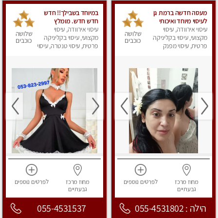
מעסה חדשה ברמת גן
במיוחד בשבילך!! חדש
לעיסוי מיוחד ואיכותי
חדש חדש. מומלץ
עיסוי אירוודה, עיסוי
מקום פרטי ואינטימי
עיסוי אירוודה, עיסוי
לחלוטין למסאז' עם
שלושה
שלושה
ושקט מומלץ לחלוטין!!
מקצועי, עיסוי בקליניקה
שמנים באווירה ביתית
מקצועי, עיסוי בקליניקה
כוכבים
כוכבים
פרטית, עיסוי מפנק
ונעימה.,
פרטית, עיסוי טנטרה, עיסוי
מפנק
מחוז מרכז
לפרטים
נוספים
מחוז מרכז
לפרטים
נוספים
גבעתיים
גבעתיים
הילה : 055-4531802
055-4531537