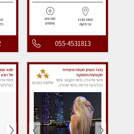
לפרטים
מחוז מרכז
מח
נוספים
גני תקוה
רמ
2
055-4531813
בהוד-השרון מעסה איכותית
ספא מפוא
מקצועית ומפנקת
של רוגע 
עיסוי אירוודה, עיסוי מקצועי, עיסוי
מאוד ללא 
עיסוי אירו
שלושה כוכבים
בקליניקה פרטית, עיסוי טנטרה,
בקליניקה 
עיסוי מפנק
עיסוי מפנ