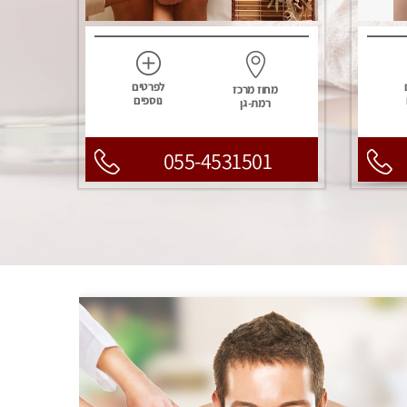
לפרטים
מחוז מרכז
נוספים
רמת-גן
055-4531501