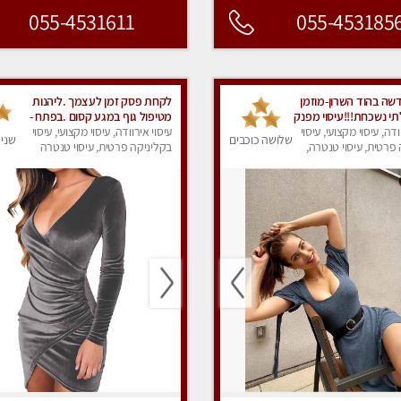
055-4531611
055-453185
ה בהוד השרון-מוזמן
לקחת פסק זמן לעצמך .ליהנות
תי נשכחת!!!עיסוי מפנק
מטיפול גוף במגע קסום .בפתח -
ום פרטי לחלוטין!
ודה, עיסוי מקצועי, עיסוי
תקוה
עיסוי אירוודה, עיסוי מקצועי, עיסוי
שלושה כוכבים
שני 
פרטית, עיסוי טנטרה,
בקליניקה פרטית, עיסוי טנטרה
ק