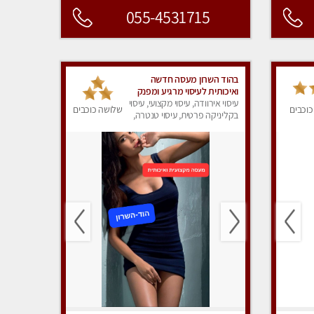
055-4531715
בהוד השרון מעסה חדשה
ואיכותית לעיסוי מרגיע ומפנק
VIP-מומלץ לחלוטין! פרטי! ​​​​​​
עיסוי אירוודה, עיסוי מקצועי, עיסוי
כוכבים
שלושה כוכבים
Highly recommended
בקליניקה פרטית, עיסוי טנטרה,
עיסוי מפנק