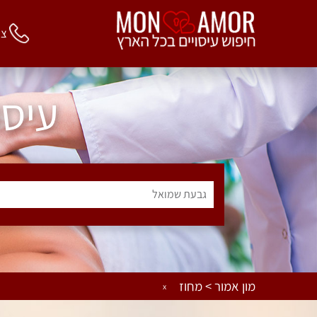
צור 
עיסו
גבעת שמואל
מון אמור > מחוז
x