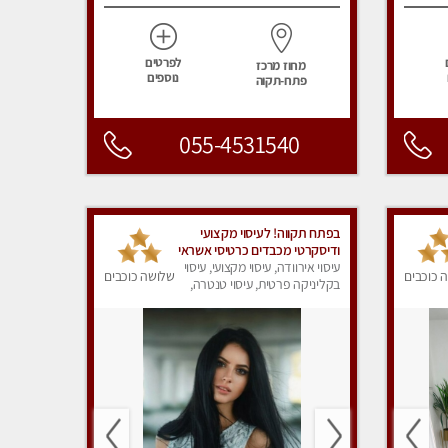
לפרטים
מחוז מרכז
נוספים
פתח-תקוה
055-4531540
‏בפתח תקווה! ‏‏לעיסוי מקצועי
ודיסקרטי ‏מכבדים כרטיסי אשראי
!! ללא מין 03-728-36-36
עיסוי אירוודה, עיסוי מקצועי, עיסוי
 כוכבים
שלושה כוכבים
בקליניקה פרטית, עיסוי טנטרה,
עיסוי מפנק