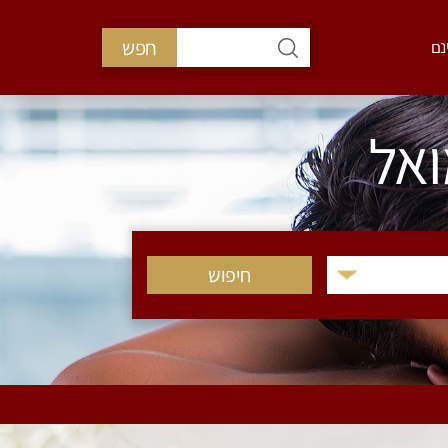
חפש
נם
ואל