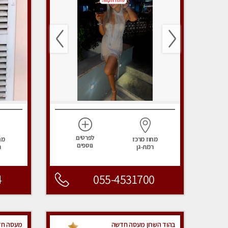
לפרטים
מחוז מרכז
מח
נוספים
רמת-גן
ר
4
055-4531700
בהוד השרון מעסה חדשה
מעסה חדש