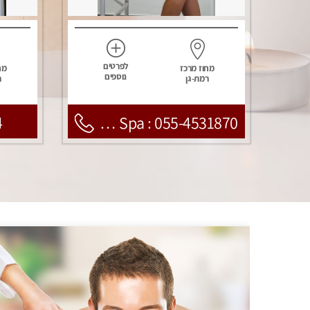
לפרטים
מחוז מרכז
מח
נוספים
רמת-גן
ר
4
Nirvana Spa : 055-4531870