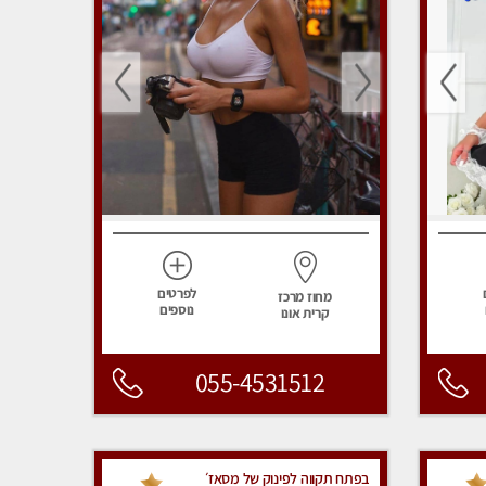
לפרטים
מחוז מרכז
נוספים
קרית אונו
055-4531512
בפתח תקווה לפינוק של מסאז׳