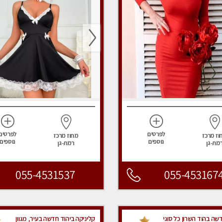
לפרטים
לפרטים
וז מרכז
מחוז מרכז
נוספים
נוספים
מת-גן
רמת-גן
055-4531537
055-453167
ה בהוד השרון כל סוגי
קליניקה ביהוד חדשה בעיר, מגוון