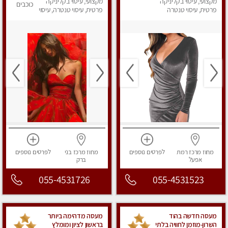
תקוה
מקצועי, עיסוי בקליניקה
בהרצליה
מקצועי, עיסוי בקליניקה
כוכבים
פרטית, עיסוי טנטרה
פרטית, עיסוי טנטרה, עיסוי
מפנק
מחוז מרכז
רמת
לפרטים
נוספים
מחוז מרכז
בני
לפרטים
נוספים
אפעל
ברק
055-4531726
055-4531523
מעסה חדשה בהוד
מעסה מדהימה ביותר
השרון-מוזמן לחוויה בלתי
בראשון לציון ומומלץ