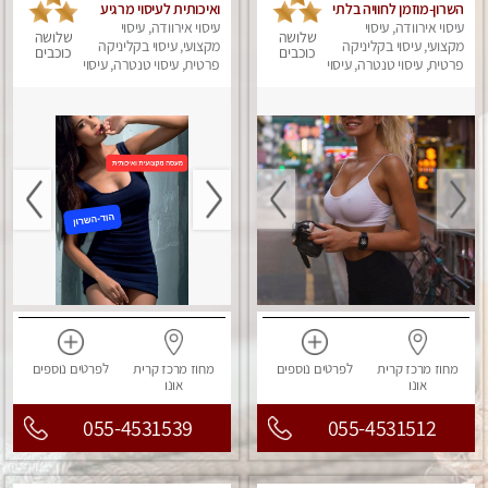
השרון-מוזמן לחוויה בלתי
ואיכותית לעיסוי מרגיע
עיסוי אירוודה, עיסוי
נשכחת!!!עיסוי מפנק
ומפנק VIP-מומלץ
עיסוי אירוודה, עיסוי
שלושה
שלושה
ביותר במקום פרטי
מקצועי, עיסוי בקליניקה
מקצועי, עיסוי בקליניקה
לחלוטין! פרטי! ​​​​​​ Highly
כוכבים
כוכבים
לחלוטין!
פרטית, עיסוי טנטרה, עיסוי
recommended
פרטית, עיסוי טנטרה, עיסוי
מפנק
מפנק
מחוז מרכז
קרית
לפרטים
נוספים
מחוז מרכז
קרית
לפרטים
נוספים
אונו
אונו
055-4531539
055-4531512