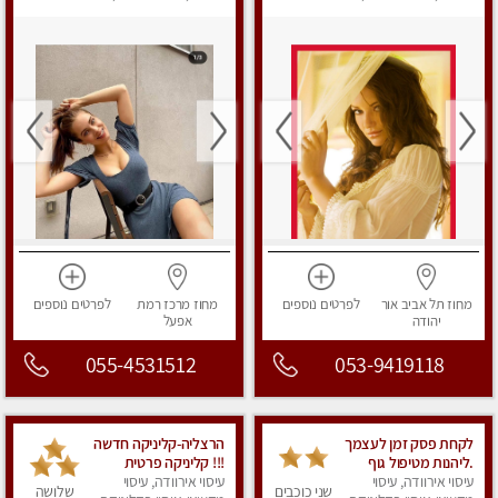
מפנק
מפנק
מחוז תל אביב
אור
לפרטים
נוספים
מחוז מרכז
רמת
לפרטים
נוספים
יהודה
אפעל
055-4531512
053-9419118
לקחת פסק זמן לעצמך
הרצליה-קליניקה חדשה
.ליהנות מטיפול גוף
!!! קליניקה פרטית
עיסוי אירוודה, עיסוי
במגע קסום .בפתח -
ואיכותית במיוחד
עיסוי אירוודה, עיסוי
שני כוכבים
שלושה