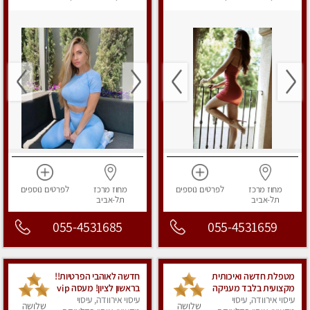
מפנק
מפנק
מחוז מרכז
לפרטים
נוספים
מחוז מרכז
לפרטים
נוספים
תל-אביב
תל-אביב
055-4531685
055-4531659
מטפלת חדשה ואיכותית
חדשה לאוהבי הפרטיות!!
מקצועית בלבד מעניקה
בראשון לציון! מעסה vip
עיסוי אירוודה, עיסוי
חווית עיסוי מיוחד ומשגע
עיסוי אירוודה, עיסוי
מפנקת בקליניקה פרטית
שלושה
שלושה