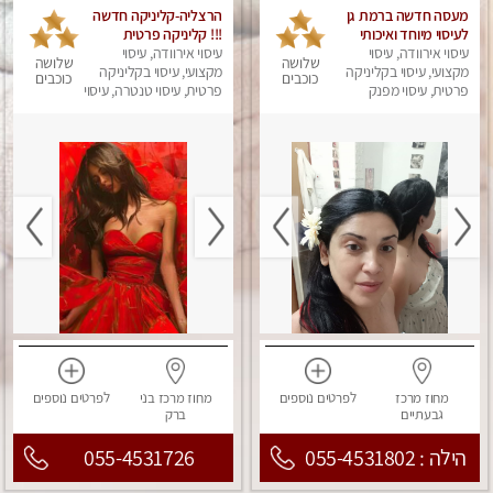
מעסה חדשה ברמת גן
הרצליה-קליניקה חדשה
לעיסוי מיוחד ואיכותי
!!! קליניקה פרטית
עיסוי אירוודה, עיסוי
מקום פרטי ואינטימי
ואיכותית במיוחד
עיסוי אירוודה, עיסוי
שלושה
שלושה
ושקט מומלץ לחלוטין!!
מקצועי, עיסוי בקליניקה
בהרצליה
מקצועי, עיסוי בקליניקה
כוכבים
כוכבים
פרטית, עיסוי מפנק
פרטית, עיסוי טנטרה, עיסוי
מפנק
מחוז מרכז
לפרטים
נוספים
מחוז מרכז
בני
לפרטים
נוספים
גבעתיים
ברק
הילה : 055-4531802
055-4531726