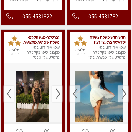
מחוז מרכז
חולון
לפרטים
נוספים
מחוז מרכז
חולון
לפרטים
נוספים
055-4531822
055-4531782
חדש חדש מעסה צעירה
גבריאלה-מגע הקסם-
ישראלית בראשון לציון
מעסה איכותית מקצועית
עיסוי אירוודה, עיסוי
ומפנקת בחולון
עיסוי אירוודה, עיסוי
שלושה
שלושה
מקצועי, עיסוי בקליניקה
מקצועי, עיסוי בקליניקה
כוכבים
כוכבים
פרטית, עיסוי טנטרה, עיסוי
פרטית, עיסוי מפנק
מפנק