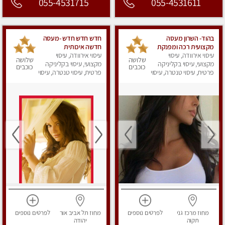
055-4531715
055-4531611
בהוד- השרון מעסה
חדש חדש חדש -מעסה
מקצועית רכה ומפנקת
חדשה איכותית
עיסוי אירוודה, עיסוי
עיסוי אירוודה, עיסוי
ומקצועית מומלץ מאוד
שלושה
שלושה
מקצועי, עיסוי בקליניקה
מאוד !
מקצועי, עיסוי בקליניקה
כוכבים
כוכבים
פרטית, עיסוי טנטרה, עיסוי
פרטית, עיסוי טנטרה, עיסוי
מפנק
מפנק
מחוז מרכז
גני
לפרטים
נוספים
מחוז תל אביב
אור
לפרטים
נוספים
תקוה
יהודה