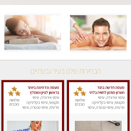
הבחירות שלנו בעיר גבעתיים
מעסה חדשה בהוד
מעסה מדהימה ביותר
השרון-מוזמן לחוויה בלתי
בראשון לציון ומומלץ
עיסוי אירוודה, עיסוי
נשכחת!!!עיסוי מפנק
עיסוי אירוודה, עיסוי
לחלוטין! פרטי! ​​​​​​ Highly
שלושה
שלושה
ביותר במקום פרטי
מקצועי, עיסוי בקליניקה
recommended
מקצועי, עיסוי בקליניקה
כוכבים
כוכבים
לחלוטין!
פרטית, עיסוי טנטרה, עיסוי
פרטית, עיסוי טנטרה, עיסוי
מפנק
מפנק