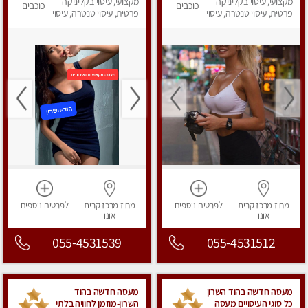
ביותר במקום פרטי
מקצועי, עיסוי בקליניקה
מקצועי, עיסוי בקליניקה
לחלוטין! פרטי! ​​​​​​ Highly
כוכבים
כוכבים
לחלוטין!
פרטית, עיסוי טנטרה, עיסוי
recommended
פרטית, עיסוי טנטרה, עיסוי
מפנק
מפנק
מחוז מרכז
קרית
לפרטים
נוספים
מחוז מרכז
קרית
לפרטים
נוספים
אונו
אונו
055-4531539
055-4531512
מעסה חדשה בהוד השרון
מעסה חדשה בהוד
כל סוגי העיסויים מעסה
השרון-מוזמן לחוויה בלתי