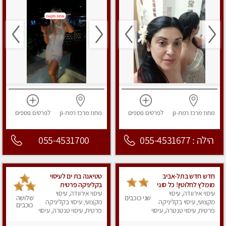
מחוז מרכז
רמת-גן
לפרטים
נוספים
מחוז מרכז
רמת-גן
לפרטים
נוספים
הילה : 055-4531677
055-4531700
חדש חדש בתל-אביב
טטיאנה בת ים לעיסוי
מומלץ לחלוטין! כל סוגי
בקליניקה פרטית
עיסוי אירוודה, עיסוי
העיסויים מעסה מקצועית
עיסוי אירוודה, עיסוי
ומפוארת מאוד מקצועי -
שני כוכבים
שלושה
ואיכותית פרטי!!!
מקצועי, עיסוי בקליניקה
עיסוי שוודי וספורטיבי
מקצועי, עיסוי בקליניקה
כוכבים
פרטית, עיסוי טנטרה, עיסוי
0543577687
פרטית, עיסוי טנטרה, עיסוי
מפנק
מפנק