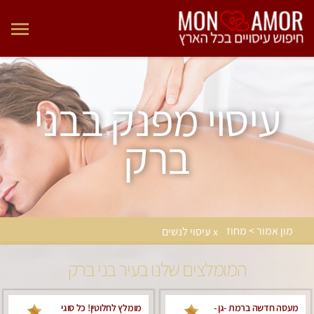
עיסוי מפנק בבני
ברק
מון אמור > מחוז
x עיסוי לנשים
המומלצים שלנו בעיר בני ברק
מעסה חדשה ברמת -גן -
מומלץ לחלוטין! כל סוגי