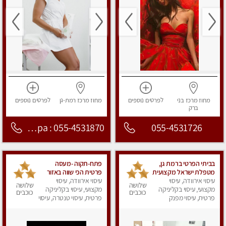
מחוז מרכז
בני
לפרטים
נוספים
מחוז מרכז
רמת-גן
לפרטים
נוספים
ברק
Nirvana Spa : 055-4531870
055-4531726
בביתי הפרטי ברמת גן,
פתח-תקוה -מעסה
מטפלת ישראל מקצועית
פרטית הכי שווה באזור
עיסוי אירוודה, עיסוי
ומנוסה . עיסוי שוודי
המרכז!!!
עיסוי אירוודה, עיסוי
שלושה
שלושה
קלאסי משולב רקמות
מקצועי, עיסוי בקליניקה
מקצועי, עיסוי בקליניקה
כוכבים
כוכבים
פרטית, עיסוי מפנק
עמוק, בהתאמה אישית .
פרטית, עיסוי טנטרה, עיסוי
נא לא להתקשר מחסוי.
מפנק