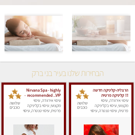
הבחירות שלנו בעיר בני ברק
הרצליה-קליניקה חדשה
Nirvana Spa - highly
!!! קליניקה פרטית
recommended ..VIP -
ואיכותית במיוחד
עיסוי אירוודה, עיסוי
עיסוי אירוודה, עיסוי
ספא נירוונה -מאסז
שלושה
שלושה
בהרצליה
מקצועי, עיסוי בקליניקה
מקצועי ללא מין
מקצועי, עיסוי בקליניקה
כוכבים
כוכבים
פרטית, עיסוי טנטרה, עיסוי
פרטית, עיסוי טנטרה, עיסוי
מפנק
מפנק