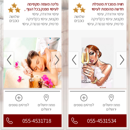
חוויה ממכרת מטפלת
גלינה מעסה מקסימה
חדשה מהממת לעיסוי
לעיסוי מפנק בכל הגוף ,
עיסוי אירוודה, עיסוי
טנטרי המשלב בתוכו
עיסוי אירוודה, עיסוי
משחרר לחצים , מרפה
שלושה
שלושה
טכניקות רבות מעולם
מקצועי, עיסוי בקליניקה
את השרירים , להנאה
מקצועי, עיסוי בקליניקה
כוכבים
כוכבים
המזרח
פרטית, עיסוי טנטרה, עיסוי
מובטחת צלצל אלי
פרטית, עיסוי טנטרה, עיסוי
מפנק
מפנק
עכשיו...
מחוז ירושלים
לפרטים
נוספים
מחוז ירושלים
לפרטים
נוספים
ירושלים
ירושלים
055-4531718
055-4531534