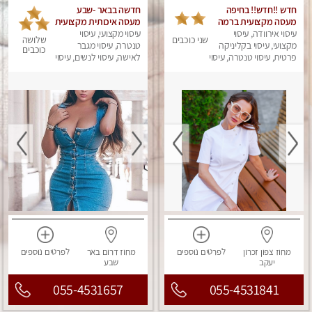
חדש !!חדש!! בחיפה
חדשה בבאר -שבע
מעסה מקצועית ברמה
מעסה איכותית מקצועית
גבוה
עיסוי אירוודה, עיסוי
ומפנקת
עיסוי מקצועי, עיסוי
שני כוכבים
שלושה
מקצועי, עיסוי בקליניקה
טנטרה, עיסוי מגבר
כוכבים
פרטית, עיסוי טנטרה, עיסוי
לאישה, עיסוי לנשים, עיסוי
מגבר לאישה, עיסוי
מפנק
לנשים, עיסוי מפנק
מחוז צפון
זכרון
לפרטים
נוספים
מחוז דרום
באר
לפרטים
נוספים
יעקב
שבע
055-4531657
055-4531841