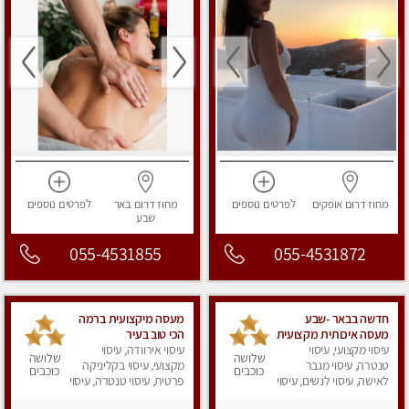
מחוז דרום
אופקים
לפרטים
נוספים
מחוז דרום
באר
לפרטים
נוספים
שבע
055-4531855
055-4531872
חדשה בבאר -שבע
מעסה מיקצועית ברמה
מעסה איכותית מקצועית
הכי טוב בעיר
ומפנקת
עיסוי מקצועי, עיסוי
עיסוי אירוודה, עיסוי
שלושה
שלושה
טנטרה, עיסוי מגבר
מקצועי, עיסוי בקליניקה
כוכבים
כוכבים
לאישה, עיסוי לנשים, עיסוי
פרטית, עיסוי טנטרה, עיסוי
מפנק
לנשים