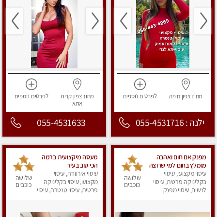
מחוז צפון
חיפה
לפרטים
נוספים
מחוז צפון
קרית
לפרטים
נוספים
אתא
ילנה : 055-4531716
055-4531633
מפנק אם חום ואהבה
מעסה מיקצועית ברמה
מומלץ בחום למי שרוצה
הכי טוב בעיר
עיסוי מקצועי, עיסוי
להירגע- מומלץ לחלוטין!
עיסוי אירוודה, עיסוי
שלושה
שלושה
פרטי!
בקליניקה פרטית, עיסוי
מקצועי, עיסוי בקליניקה
כוכבים
כוכבים
לנשים, עיסוי מפנק
פרטית, עיסוי טנטרה, עיסוי
לנשים