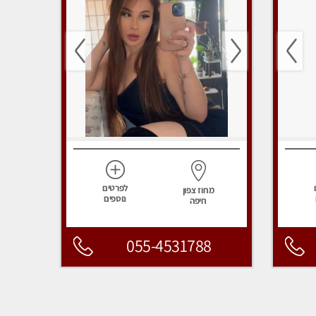
לפרטים
מחוז צפון
נוספים
חיפה
055-4531788