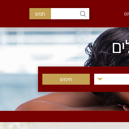
חפש
נם
ים