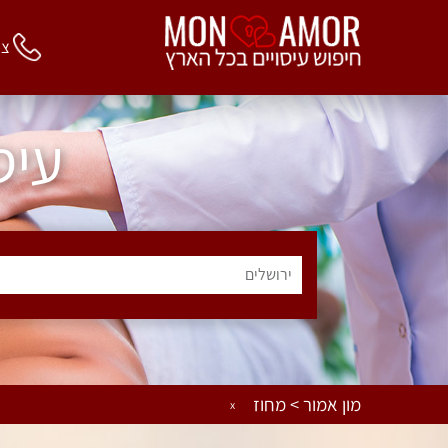
צור 
עיס
ירושלים
מון אמור > מחוז
x