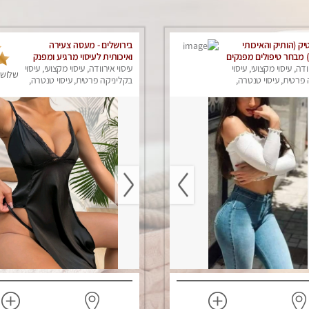
ק (הותיק והאיכותי
בירושלים - מעסה צעירה
) מבחר טיפולים מפנקים
ואיכותית לעיסוי מרגיע ומפנק
 חמים לגוף ולנפש.
ודה, עיסוי מקצועי, עיסוי
VIP-מומלץ לחלוטין! פרטי! ​​​​​​
עיסוי אירוודה, עיסוי מקצועי, עיסוי
שלושה
פרטית, עיסוי טנטרה,
Highly recommended
בקליניקה פרטית, עיסוי טנטרה,
ק
עיסוי מפנק