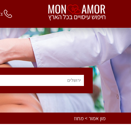
צור 
ירושלים
מון אמור > מחוז