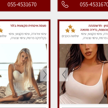
055-4531670
055-453167
ציון - חדשהההה
מעסה איכותית מקצועית בלוד
 מהממת, נדירה מזמינה
וי איכותי, מקצועי,
ודה, עיסוי מקצועי, עיסוי
עיסוי אירוודה, עיסוי מקצועי, עיסוי
שלושה כוכבים
שלושה
פרטית, עיסוי טנטרה,
גועה עם המון סבלנות.
בקליניקה פרטית, עיסוי טנטרה,
ק
לא תצטער
עיסוי מפנק