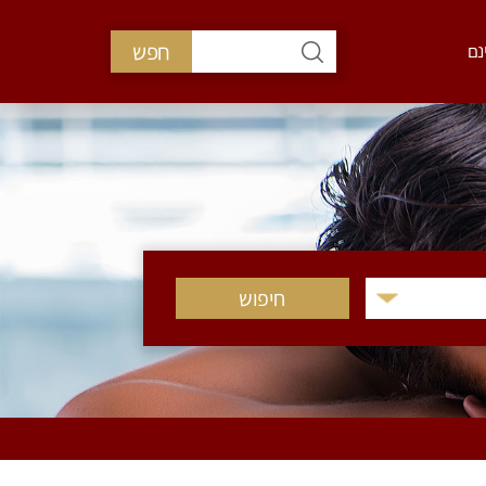
חפש
נם