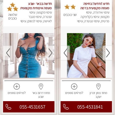
חדש !!חדש!! בחיפה
חדשה בבאר -שבע
מעסה מקצועית ברמה
מעסה איכותית מקצועית
גבוה
עיסוי אירוודה, עיסוי
ומפנקת
עיסוי מקצועי, עיסוי
שני כוכבים
שלושה
מקצועי, עיסוי בקליניקה
טנטרה, עיסוי מגבר
כוכבים
פרטית, עיסוי טנטרה, עיסוי
לאישה, עיסוי לנשים, עיסוי
מגבר לאישה, עיסוי
מפנק
לנשים, עיסוי מפנק
מחוז צפון
זכרון
לפרטים
נוספים
מחוז דרום
באר
לפרטים
נוספים
יעקב
שבע
055-4531657
055-4531841