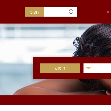
חפש
נם