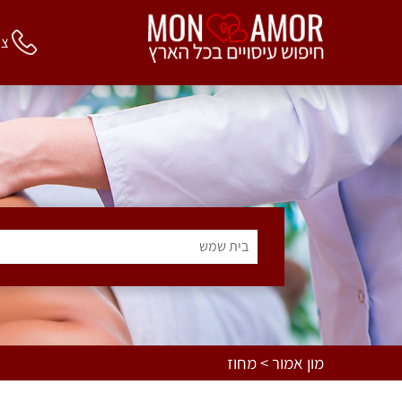
צור 
בית שמש
מון אמור > מחוז