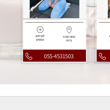
לפרטים
מחוז מרכז
נוספים
גדרה
055-4531503