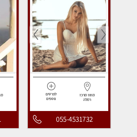
לפרטים
מחוז מרכז
מח
נוספים
רמלה
1
055-4531732