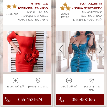
חדשה בבאר -שבע
מעסה מיוחדת
מעסה איכותית מקצועית
במינה. עיסוי שמנים חמים
ומפנקת
עיסוי מקצועי, עיסוי
עיסוי אירוודה, עיסוי
שלושה
שני כוכבים
טנטרה, עיסוי מגבר
מקצועי, עיסוי בקליניקה
כוכבים
לאישה, עיסוי לנשים, עיסוי
פרטית, עיסוי טנטרה, עיסוי
מפנק
מגבר לאישה, עיסוי לנשים
מחוז דרום
באר
לפרטים
נוספים
מחוז מרכז
רמת-גן
לפרטים
נוספים
שבע
055-4531674
055-4531657