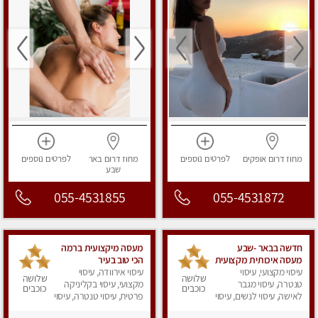
מחוז דרום
אופקים
לפרטים
נוספים
מחוז דרום
באר
לפרטים
נוספים
שבע
055-4531855
055-4531872
חדשה בבאר -שבע
מעסה מיקצועית ברמה
מעסה איכותית מקצועית
הכי טוב בעיר
ומפנקת
עיסוי מקצועי, עיסוי
עיסוי אירוודה, עיסוי
שלושה
שלושה
טנטרה, עיסוי מגבר
מקצועי, עיסוי בקליניקה
כוכבים
כוכבים
לאישה, עיסוי לנשים, עיסוי
פרטית, עיסוי טנטרה, עיסוי
מפנק
לנשים