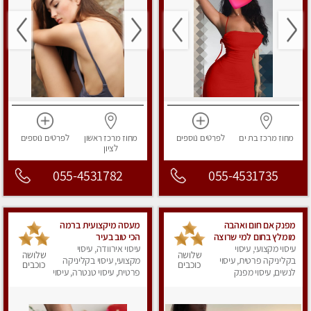
מחוז מרכז
בת ים
לפרטים
נוספים
מחוז מרכז
ראשון
לפרטים
נוספים
לציון
055-4531782
055-4531735
מפנק אם חום ואהבה
מעסה מיקצועית ברמה
מומלץ בחום למי שרוצה
הכי טוב בעיר
עיסוי מקצועי, עיסוי
להירגע- מומלץ לחלוטין!
עיסוי אירוודה, עיסוי
שלושה
שלושה
פרטי!
בקליניקה פרטית, עיסוי
מקצועי, עיסוי בקליניקה
כוכבים
כוכבים
לנשים, עיסוי מפנק
פרטית, עיסוי טנטרה, עיסוי
לנשים