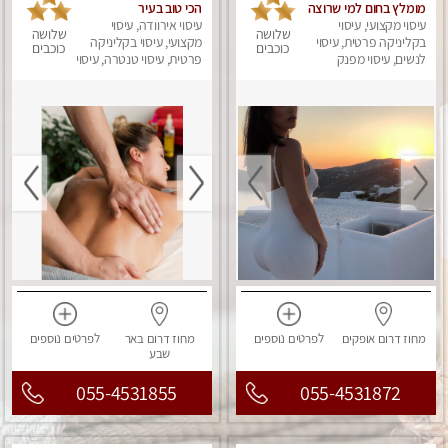
מומלץ בחום למי שרוצה
הכי טוב בעיר
עיסוי מקצועי, עיסוי
להירגע- מומלץ לחלוטין!
עיסוי אירוודה, עיסוי
שלושה
שלושה
פרטי!
בקליניקה פרטית, עיסוי
מקצועי, עיסוי בקליניקה
כוכבים
כוכבים
לנשים, עיסוי מפנק
פרטית, עיסוי טנטרה, עיסוי
לנשים
מחוז דרום
אופקים
לפרטים
נוספים
מחוז דרום
באר
לפרטים
נוספים
שבע
055-4531855
055-4531872