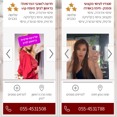
סטודיו לעיסוי מקצועי
חדשה לאוהבי הפרטיות!!
ומפנק - חיפה באווירה
בראשון לציון! מעסה vip
נעימה ושקטה
עיסוי אירוודה, עיסוי
עיסוי אירוודה, עיסוי
מפנקת בקליניקה פרטית
שלושה
שלושה
מקצועי, עיסוי בקליניקה
מקצועי, עיסוי בקליניקה
לחלוטין!!! לבד! לרציניים
כוכבים
כוכבים
פרטית, עיסוי טנטרה, עיסוי
בלבד! מומלץ!
פרטית, עיסוי טנטרה, עיסוי
מגבר לגבר, עיסוי מפנק
מגבר לגבר, עיסוי מפנק
מחוז צפון
חיפה
לפרטים
נוספים
מחוז מרכז
ראשון
לפרטים
נוספים
לציון
055-4531508
055-4531788