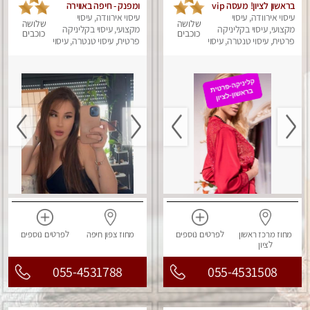
בראשון לציון! מעסה vip
ומפנק - חיפה באווירה
עיסוי אירוודה, עיסוי
מפנקת בקליניקה פרטית
נעימה ושקטה
עיסוי אירוודה, עיסוי
שלושה
שלושה
מקצועי, עיסוי בקליניקה
לחלוטין!!! לבד! לרציניים
מקצועי, עיסוי בקליניקה
כוכבים
כוכבים
בלבד! מומלץ!
פרטית, עיסוי טנטרה, עיסוי
פרטית, עיסוי טנטרה, עיסוי
מגבר לגבר, עיסוי מפנק
מגבר לגבר, עיסוי מפנק
מחוז מרכז
ראשון
לפרטים
נוספים
מחוז צפון
חיפה
לפרטים
נוספים
לציון
055-4531788
055-4531508