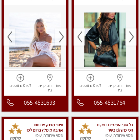
מפנק
מפנק
מחוז דרום
קרית
לפרטים
נוספים
מחוז דרום
קרית
לפרטים
נוספים
גת
גת
055-4531693
055-4531764
כל סוגי העיסויים במקום
עיסוי מפנק אם חום
הכי מושלם בעיר
ואהבה מומלץ בחום למי
בירושלים
עיסוי אירוודה, עיסוי
עיסוי אירוודה, עיסוי
שרוצה להירגע- מומלץ
שלושה
שלושה