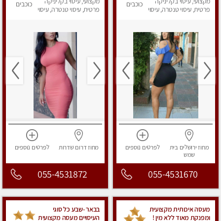
מקצועי, עיסוי בקליניקה
לחלוטין! פרטי
מקצועי, עיסוי בקליניקה
כוכבים
כוכבים
פרטית, עיסוי טנטרה, עיסוי
פרטית, עיסוי טנטרה, עיסוי
מפנק
מפנק
מחוז ירושלים
בית
לפרטים
נוספים
מחוז דרום
שדרות
לפרטים
נוספים
שמש
055-4531872
055-4531670
מעסה איכותית מקצועית
בבאר -שבע כל סוגי
ומפנקת מאוד ללא מין !
העיסויים מעסה מקצועית