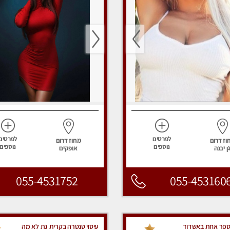
לפרטים
לפרטים
וז דרום
מחוז דרום
נוספים
נוספים
ן יבנה
אופקים
055-4531752
055-453160
פר אחת באשדוד
עיסוי טנטרה בקרית גת לא מה