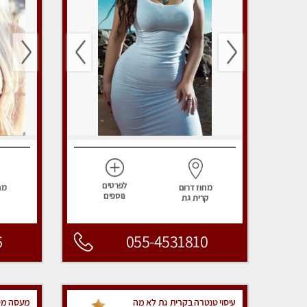
לפרטים
מחוז דרום
מח
נוספים
קרית גת
ג
6
055-4531810
עיסוי טנטרה בקרית גת לא מה
מעסה מס