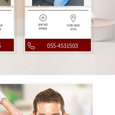
לפרטים
מחוז מרכז
מח
נוספים
גדרה
ק
5
055-4531503