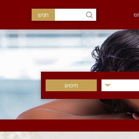
חפש
נם