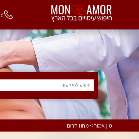
צור 
חיפוש לפי יישוב
מון אמור > מחוז דרום