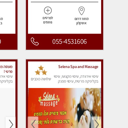
לפרטים
מחוז דרום
מח
נוספים
אשקלון
בא
0
055-4531606
Selena Spa and Massage
מעסה מקצ
פרטי !
עיסוי אירוודה, עיסוי מקצועי, עיסוי
עיסוי אירו
שלושה כוכבים
בקליניקה פרטית, עיסוי מפנק
בקליניקה 
עיסוי מפנ