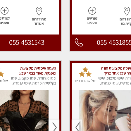
לפרטים
לפרטים
וז דרום
מחוז דרום
נוספים
נוספים
רית גת
אשדוד
055-4531543
055-453185
עסה מקצועית חוויה
מעסה איכותית מקצועית
ר שכל אחד צריך
ומפנקת מאוד בבאר שבע
ודה, עיסוי מקצועי, עיסוי
עיסוי אירוודה, עיסוי מקצועי, עיסוי
עסה אלופה ❤️ללא מין
שלושה כוכבים
שלושה
פרטית, עיסוי טנטרה,
בקליניקה פרטית, עיסוי טנטרה,
ק
עיסוי מפנק