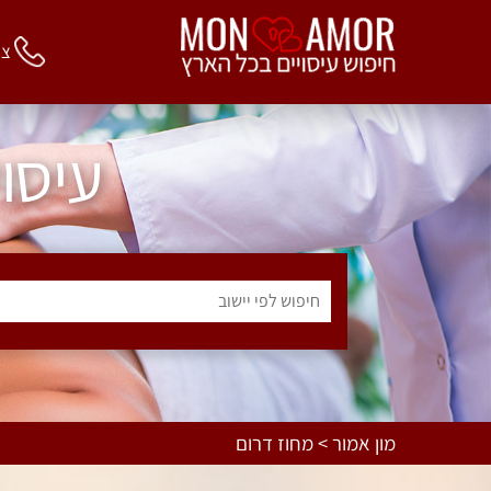
צור 
עיסו
חיפוש לפי יישוב
מון אמור > מחוז דרום