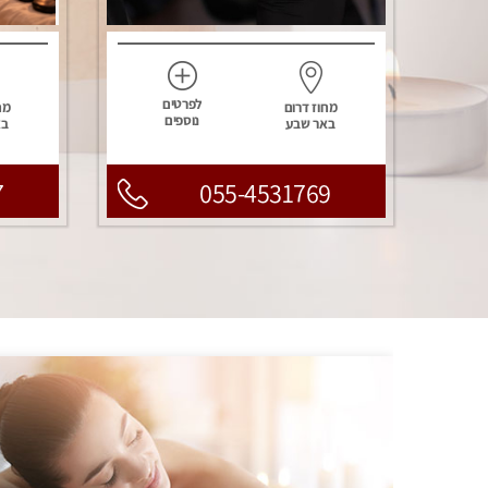
לפרטים
מחוז דרום
מח
נוספים
באר שבע
בא
7
055-4531769