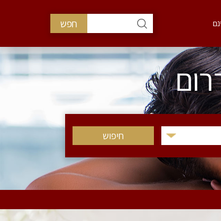
חפש
נם
רום