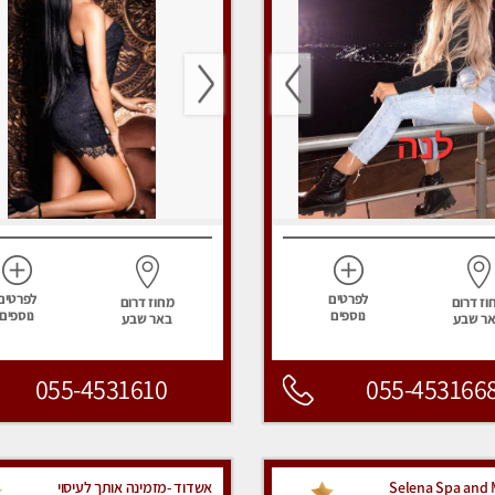
לפרטים
לפרטים
וז דרום
מחוז דרום
נוספים
נוספים
ר שבע
באר שבע
055-4531610
055-453166
Selena Spa and 
אשדוד -מזמינה אותך לעיסוי