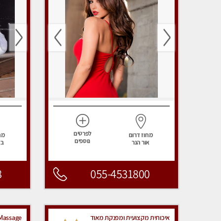
לפרטים
מחוז דרום
מח
נוספים
אור הנר
בא
8
055-4531800
איכותית מקצועית ומפנקת מאוד
Massage