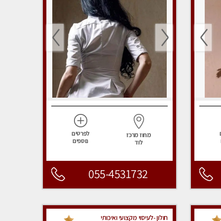
לפרטים
מחוז מרכז
נוספים
לוד
055-4531732
חולון -לעיסוי מקצועי ואיכותי