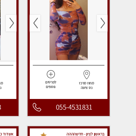
לפרטים
מחוז מרכז
מח
נוספים
נס ציונה
נ
8
055-4531831
בראשון לציון - חדשהההה
אשדוד כל