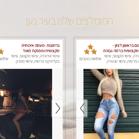
המומלצים שלנו בעיר נען
 בראשון לציון -
ברחובות -מעסה איכותית
קצועיות ברמה גבוהה
מקצועית ומפנקת מאוד
מומלץ מאוד !!! . . highly
ודה, עיסוי מקצועי, עיסוי
עיסוי אירוודה, עיסוי מקצועי, עיסוי
שלושה כוכבים
שלושה
פרטית, עיסוי טנטרה,
recommended..new
בקליניקה פרטית, עיסוי מפנק
ק
אין פרטים נוספים במקום -