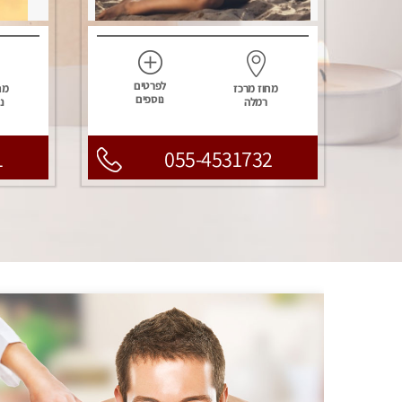
לפרטים
מחוז מרכז
מח
נוספים
רמלה
נ
1
055-4531732