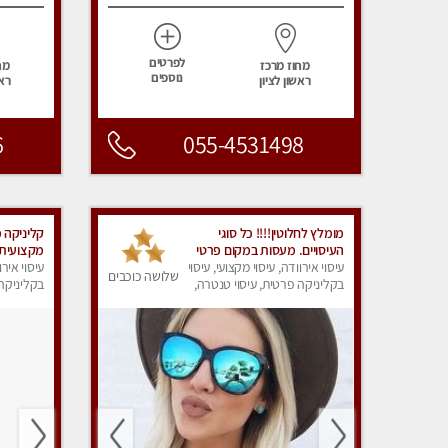
לפרטים
מחוז מרכז
מח
נוספים
ראשון לציון
ראש
6
055-4531498
מומלץ לחלוטין!!!! כל סוגי
קליניקה 
העיסויים. מעסות במקום פרטי
מקצועית 
ואיכותי לעיסוי בלתי נשכח...
עיסוי אירוודה, עיסוי מקצועי, עיסוי
VIP לרציניים בלבד!!
עיסוי אירו
שלושה כוכבים
בקליניקה פרטית, עיסוי טנטרה,
בקליניקה 
עיסוי מפנק
עיסוי מפנ