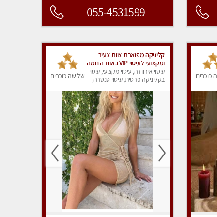
055-4531599
קליניקה מפוארת צוות צעיר
ומקצועי לעיסוי VIP באווירה חמה
ונעימה מומלץ ביותר! חוויה
עיסוי אירוודה, עיסוי מקצועי, עיסוי
 כוכבים
שלושה כוכבים
מפנקת מאוד ... ללא מין !!
בקליניקה פרטית, עיסוי טנטרה,
עיסוי מפנק