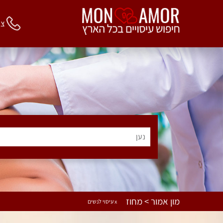
צור 
נען
מון אמור > מחוז
x עיסוי לנשים