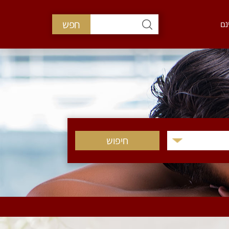
חפש
נם