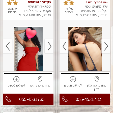
- Luxury spa in
מקצועית ואיכותית
Rishon Lezion
עיסוי מקצועי, עיסוי
פרטי!!! ללא מין !!
עיסוי אירוודה, עיסוי
שלושה
שלושה
בקליניקה פרטית, עיסוי
מקצועי, עיסוי בקליניקה
כוכבים
כוכבים
טנטרה, עיסוי לנשים, עיסוי
פרטית, עיסוי טנטרה, עיסוי
מפנק
לנשים, עיסוי מפנק
מחוז מרכז
ראשון
לפרטים
נוספים
מחוז מרכז
בת ים
לפרטים
נוספים
לציון
055-4531735
055-4531782