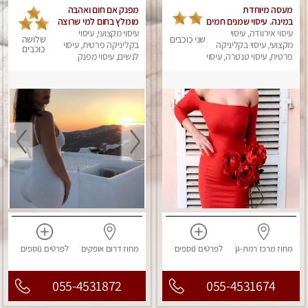
מעסה מיוחדת
מפנק אם חום ואהבה
במינה. עיסוי שמנים חמים
מומלץ בחום למי שרוצה
עיסוי אירוודה, עיסוי
עיסוי מקצועי, עיסוי
להירגע- מומלץ לחלוטין!
שני כוכבים
שלושה
מקצועי, עיסוי בקליניקה
פרטי!
בקליניקה פרטית, עיסוי
כוכבים
פרטית, עיסוי טנטרה, עיסוי
לנשים, עיסוי מפנק
מגבר לאישה, עיסוי לנשים
מחוז מרכז
רמת-גן
לפרטים
נוספים
מחוז דרום
אופקים
לפרטים
נוספים
055-4531872
055-4531674