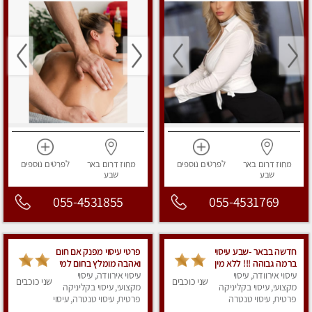
מחוז דרום
באר
לפרטים
נוספים
מחוז דרום
באר
לפרטים
נוספים
שבע
שבע
055-4531855
055-4531769
חדשה בבאר -שבע עיסוי
פרטי עיסוי מפנק אם חום
ברמה גבוהה !!! ללא מין
ואהבה מומלץ בחום למי
עיסוי אירוודה, עיסוי
שרוצה להירגע
עיסוי אירוודה, עיסוי
שני כוכבים
שני כוכבים
מקצועי, עיסוי בקליניקה
מקצועי, עיסוי בקליניקה
פרטית, עיסוי טנטרה
פרטית, עיסוי טנטרה, עיסוי
מפנק