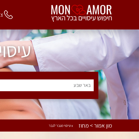
צור 
עיסו
באר שבע
מון אמור > מחוז
x עיסוי מגבר לגבר