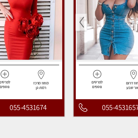
לפרטים
לפרטים
וז דרום
מחוז מרכז
נוספים
נוספים
ר שבע
רמת-גן
055-4531674
055-453165