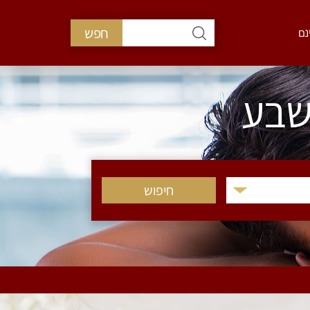
חפש
נם
שבע