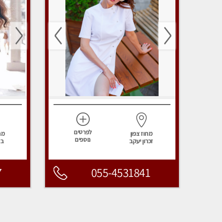
לפרטים
מחוז צפון
מח
נוספים
זכרון יעקב
בא
7
055-4531841