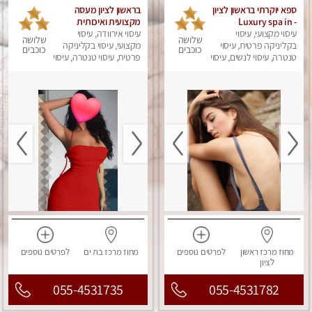
ספא יוקרתי בראשון לציון
בראשון לציון מעסה
- Luxury spa in
מקצועית ואיכותית
Rishon Lezion
עיסוי מקצועי, עיסוי
פרטי!!! ללא מין !!
עיסוי אירוודה, עיסוי
שלושה
שלושה
בקליניקה פרטית, עיסוי
מקצועי, עיסוי בקליניקה
כוכבים
כוכבים
טנטרה, עיסוי לנשים, עיסוי
פרטית, עיסוי טנטרה, עיסוי
מפנק
לנשים, עיסוי מפנק
מחוז מרכז
ראשון
לפרטים
נוספים
מחוז מרכז
בת ים
לפרטים
נוספים
לציון
055-4531735
055-4531782