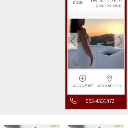
פרטי!
בקליניקה פרטית, עיסוי
כוכבים
לנשים, עיסוי מפנק
מחוז דרום
אופקים
לפרטים
נוספים
055-4531872