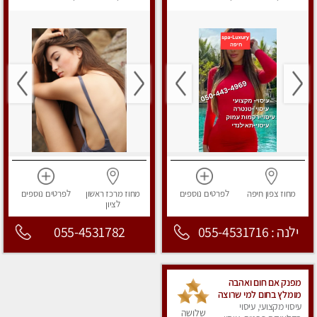
לנשים, עיסוי מפנק
מפנק
מחוז צפון
חיפה
לפרטים
נוספים
מחוז מרכז
ראשון
לפרטים
נוספים
לציון
ילנה : 055-4531716
055-4531782
מפנק אם חום ואהבה
מומלץ בחום למי שרוצה
עיסוי מקצועי, עיסוי
להירגע- מומלץ לחלוטין!
שלושה