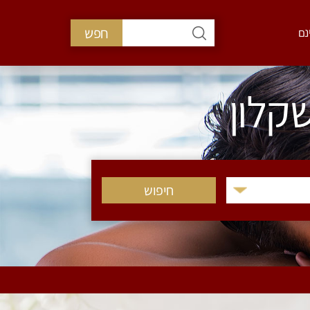
חפש
נם
קלון