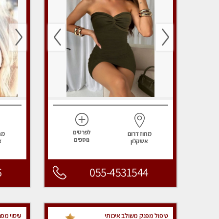
לפרטים
מחוז דרום
מח
נוספים
אשקלון
א
6
055-4531544
טיפול מפנק משולב איכותי
עיסוי מפ