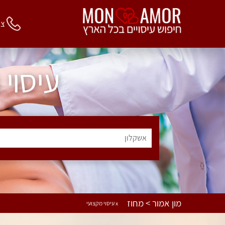
צור 
עיסוי
אשקלון
מון אמור > מחוז
x עיסוי מקצועי