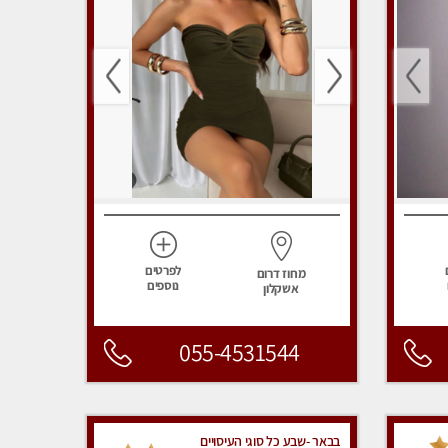
לפרטים
מחוז דרום
נוספים
אשקלון
055-4531544
בבאר -שבע כל סוגי העיסויים