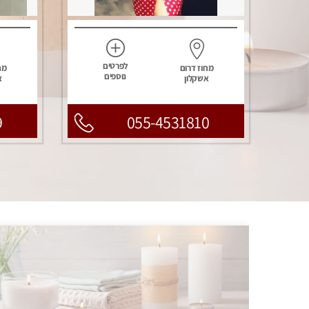
לפרטים
מחוז דרום
מח
נוספים
אשקלון
א
9
055-4531810