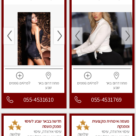
מפנק
מפנק
מחוז דרום
באר
לפרטים
נוספים
מחוז דרום
באר
לפרטים
נוספים
שבע
שבע
055-4531610
055-4531769
מעסה איכותית מקצועית
חדשה בבאר שבע לעיסוי
ומפנקת
מפנק מעסה
עיסוי אירוודה, עיסוי
איכותית.Highly
עיסוי אירוודה, עיסוי
שלושה
שלושה