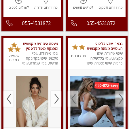
מחוז דרום
אופקים
לפרטים
נוספים
מחוז דרום
שדרות
לפרטים
נוספים
055-4531872
055-4531872
בבאר -שבע כל סוגי
מעסה איכותית מקצועית
העיסויים מעסה מקצועית
ומפנקת מאוד ללא מין !
עיסוי אירוודה, עיסוי
ואיכותית באר-שבע
עיסוי אירוודה, עיסוי
שני כוכבים
שלושה
מקצועי, עיסוי בקליניקה
מקצועי, עיסוי בקליניקה
כוכבים
פרטית, עיסוי טנטרה, עיסוי
פרטית, עיסוי טנטרה, עיסוי
מפנק
מפנק