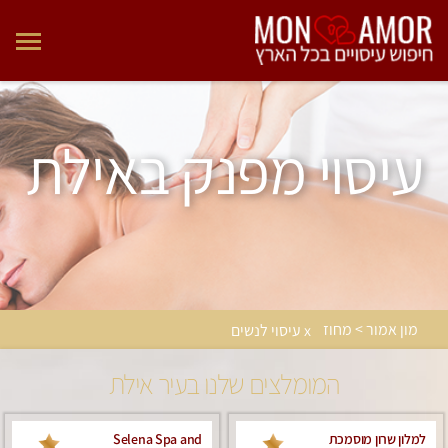
עיסוי מפנק באילת
מון אמור > מחוז
x עיסוי לנשים
המומלצים שלנו בעיר אילת
למלון שרון מוסמכת
Selena Spa and