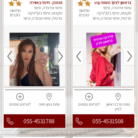
בראשון לציון! מעסה vip
ומפנק - חיפה באווירה
עיסוי אירוודה, עיסוי
מפנקת בקליניקה פרטית
נעימה ושקטה
עיסוי אירוודה, עיסוי
שלושה
שלושה
מקצועי, עיסוי בקליניקה
לחלוטין!!! לבד! לרציניים
מקצועי, עיסוי בקליניקה
כוכבים
כוכבים
בלבד! מומלץ!
פרטית, עיסוי טנטרה, עיסוי
פרטית, עיסוי טנטרה, עיסוי
מגבר לגבר, עיסוי מפנק
מגבר לגבר, עיסוי מפנק
מחוז מרכז
ראשון
לפרטים
נוספים
מחוז צפון
חיפה
לפרטים
נוספים
לציון
055-4531788
055-4531508