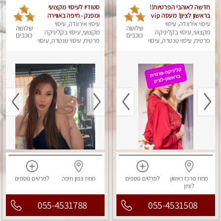
חדשה לאוהבי הפרטיות!!
סטודיו לעיסוי מקצועי
בראשון לציון! מעסה vip
ומפנק - חיפה באווירה
עיסוי אירוודה, עיסוי
מפנקת בקליניקה פרטית
נעימה ושקטה
עיסוי אירוודה, עיסוי
שלושה
שלושה
מקצועי, עיסוי בקליניקה
לחלוטין!!! לבד! לרציניים
מקצועי, עיסוי בקליניקה
כוכבים
כוכבים
בלבד! מומלץ!
פרטית, עיסוי טנטרה, עיסוי
פרטית, עיסוי טנטרה, עיסוי
מגבר לגבר, עיסוי מפנק
מגבר לגבר, עיסוי מפנק
מחוז מרכז
ראשון
לפרטים
נוספים
מחוז צפון
חיפה
לפרטים
נוספים
לציון
055-4531788
055-4531508