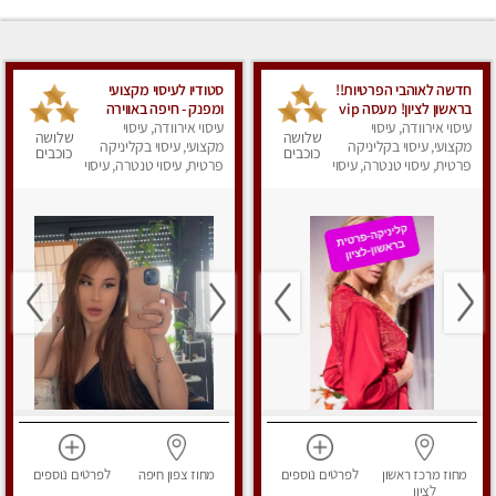
חדשה לאוהבי הפרטיות!!
סטודיו לעיסוי מקצועי
בראשון לציון! מעסה vip
ומפנק - חיפה באווירה
עיסוי אירוודה, עיסוי
מפנקת בקליניקה פרטית
נעימה ושקטה
עיסוי אירוודה, עיסוי
שלושה
שלושה
מקצועי, עיסוי בקליניקה
לחלוטין!!! לבד! לרציניים
מקצועי, עיסוי בקליניקה
כוכבים
כוכבים
בלבד! מומלץ!
פרטית, עיסוי טנטרה, עיסוי
פרטית, עיסוי טנטרה, עיסוי
מגבר לגבר, עיסוי מפנק
מגבר לגבר, עיסוי מפנק
מחוז מרכז
ראשון
לפרטים
נוספים
מחוז צפון
חיפה
לפרטים
נוספים
לציון