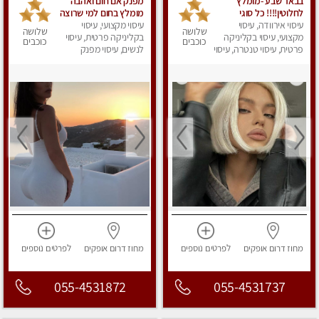
בבאר שבע -מומלץ
מפנק אם חום ואהבה
לחלוטין!!!! כל סוגי
מומלץ בחום למי שרוצה
עיסוי אירוודה, עיסוי
העיסויים מעסה מקצועית
עיסוי מקצועי, עיסוי
להירגע- מומלץ לחלוטין!
שלושה
שלושה
ואיכותית פרטי!!!
מקצועי, עיסוי בקליניקה
פרטי!
בקליניקה פרטית, עיסוי
כוכבים
כוכבים
פרטית, עיסוי טנטרה, עיסוי
לנשים, עיסוי מפנק
מפנק
מחוז דרום
אופקים
לפרטים
נוספים
מחוז דרום
אופקים
לפרטים
נוספים
055-4531872
055-4531737