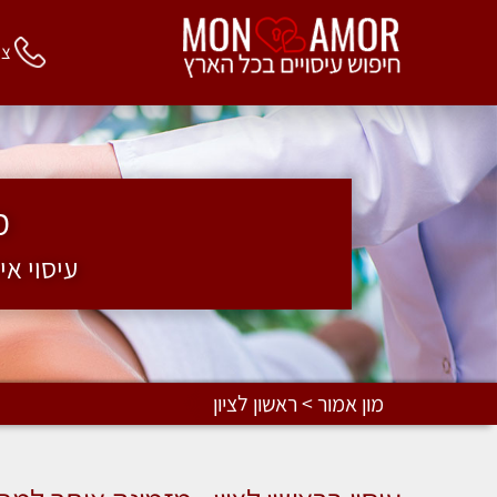
צור 
מ
עיסוי אי
מון אמור > ראשון לציון