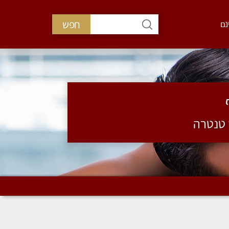
חפש
נם
י טנטרה