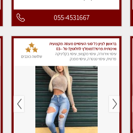
055-4531667
בראשון לציון כל סוגי העיסויים מעסה מקצועית
ואיכותית פרטי!!!מומלץ לחלוטין!! טל -03-
5413417
עיסוי אירוודה, עיסוי מקצועי, עיסוי בקליניקה
שלושה כוכבים
פרטית, עיסוי טנטרה, עיסוי מפנק