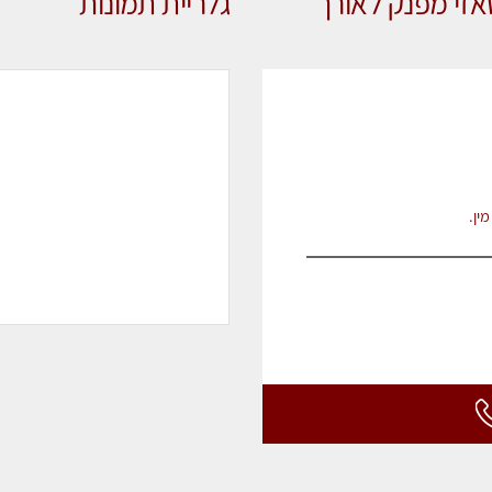
סאזי מפנק לאורך
גלריית תמונות
ין.