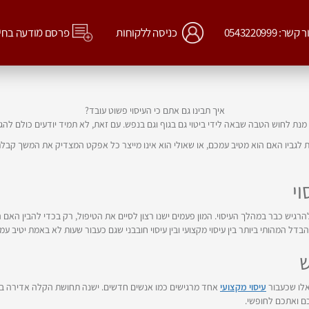
קשר: 0543220999
כניסה ללקוחות
פרסם מודעה בחי
איך תבינו גם אתם כי העיסוי פשוט עובד?
נת לחוש הטבה שבאה לידי ביטוי גם בגוף וגם בנפש. עם זאת, לא תמיד יודעים כולם לה
ת לגביו האם הוא מטיב עמכם, או שאולי הוא אינו מייצר כל אפקט המצדיק את המשך קבל
י
רגיש כבר במהלך העיסוי. המון פעמים ישנו רצון לסיים את הטיפול, רק בכדי להבין האם
 המהותי ביותר בין עיסוי מקצועי ובין עיסוי חובבני שגם כעבור שעות לא באמת יטיב עמ
ש
אלו שכעבור
עיסוי מקצועי
אחד מרגישים כמו אנשים חדשים. ישנה תחושת הקלה אדירה בעת 
ם ואתכם לחופשי.