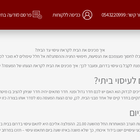
קשר: 0543220999
כניסה ללקוחות
פרסם מודעה בחי
איך מכינים את הבית לקראת עיסוי עד הבית?
כלו לחסוך מעצמכם את הנסיעות, חיפושי החניה וההסתגלות אל חלל טיפולים לא מוכר לכ
ת לקבל בו עיסוי בדרום, ומעבר לכך: איך מכינים את הבית לקראת הגעתו של המעסה? 
עיסוי ביתי?
ים לבדוק הוא האם יש לכם חדר גדול ופנוי. חדר מתאים יהיה חדר שניתן להציב בו מיט
יתקיים בחדר קיים של אחד מבני הבית. לכן, טרם הגעת המעסה נסו לסדר אותו בצורה כזו
ום
השעות השקטות ביותר ביום יהיו שעות הצהריים – בין 13.00 ל-15.00, ושעות הערב המאוחרות 
 עיסויים ישנו בידוד איכותי, כך שלא משנה באיזו שעה ביום תתאמו עיסוי – תזכו במרחב 