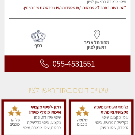
עיסוי טנטרה בראשון לציון
*המודעות באתר לא מרמזות ו/או מספקות ו/או מפרסמות שירותי מין.
מחוז תל אביב
כסף
ראשון לציון
055-4531551
עיסויים דומים באזור ראשון לציון
כל סוגי העיסויים מעסה
חולון -לעיסוי מקצועי
מקצועית ואיכותית
ואיכותי מומלץ מאוד!!
פרטי!!!
עיסוי מקצועי, עיסוי
עיסוי אירוודה, עיסוי
ממתינה לך שתגיע
שלושה
שלושה
בקליניקה פרטית, עיסוי
מקצועי, עיסוי בקליניקה
מעסה פרטית-ללא מין !!
כוכבים
כוכבים
טנטרה, עיסוי מפנק
פרטית, עיסוי טנטרה, עיסוי
מפנק