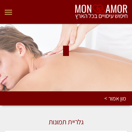
מון אמור >
גלריית תמונות