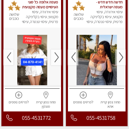
חדשה חדש חדש -
מעסה אלופה כל סוגי
מעסה ישראלית
העיסויים מעסה מקצועית
עיסוי אירוודה, עיסוי
מהממת, חדשה לגמרי
ואיכותית פרטי!!
עיסוי אירוודה, עיסוי
שלושה
שלושה
בקריות
מקצועי, עיסוי בקליניקה
מקצועי, עיסוי בקליניקה
כוכבים
כוכבים
פרטית, עיסוי טנטרה, עיסוי
פרטית, עיסוי טנטרה, עיסוי
מפנק
מפנק
מחוז צפון
קרית
לפרטים
נוספים
מחוז צפון
קרית
לפרטים
נוספים
אתא
מוצקין
055-4531772
055-4531758