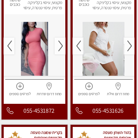
שלושה
שלושה
מקצועי, עיסוי בקליניקה
לחלוטין! פרטי
מקצועי, עיסוי בקליניקה
כוכבים
כוכבים
פרטית, עיסוי טנטרה, עיסוי
פרטית, עיסוי טנטרה, עיסוי
מפנק
מפנק
מחוז דרום
אילת
לפרטים
נוספים
מחוז דרום
שדרות
לפרטים
נוספים
055-4531872
055-4531626
בהוד-השרון מעסה
בקרית שמונה מעסה
איכותית מקצועית
מקצועית ואיכותית