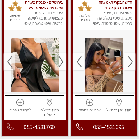
חדשה בקריות -מעסה
בירושלים - מעסה צעירה
איכותית מקצועית
ואיכותית לעיסוי מרגיע
ומפנקת.פרטי !!!
עיסוי אירוודה, עיסוי
ומפנק VIP-מומלץ
עיסוי אירוודה, עיסוי
שלושה
שלושה
מקצועי, עיסוי בקליניקה
מקצועי, עיסוי בקליניקה
לחלוטין! פרטי! ​​​​​​ Highly
כוכבים
כוכבים
פרטית, עיסוי טנטרה, עיסוי
recommended
פרטית, עיסוי טנטרה, עיסוי
מפנק
מפנק
מחוז צפון
כרמיאל
לפרטים
נוספים
מחוז ירושלים
לפרטים
נוספים
ירושלים
055-4531760
055-4531695