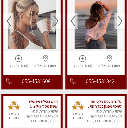
מחוז דרום
אילת
לפרטים
נוספים
מחוז דרום
אילת
לפרטים
נוספים
055-4531608
055-4531842
גלינה מעסה מקסימה
חדש באילת אירופית
לעיסוי מפנק בכל הגוף ,
עושה מסג' מיקצועי
עיסוי אירוודה, עיסוי
משחרר לחצים , מרפה
עיסוי אירוודה, עיסוי
רפואי קלאסי ספורטיבי
שלושה
שלושה
את השרירים , להנאה
מקצועי, עיסוי בקליניקה
עיסוי אנטי
מקצועי, עיסוי בקליניקה
כוכבים
כוכבים
מובטחת צלצל אלי
פרטית, עיסוי טנטרה, עיסוי
פרטית, עיסוי טנטרה
מפנק
עכשיו...