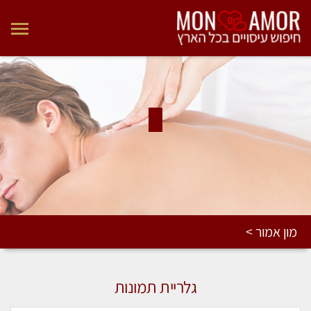
מון אמור >
גלריית תמונות