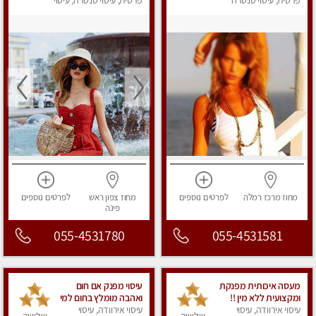
פרטית, עיסוי טנטרה
פרטית, עיסוי טנטרה, עיסוי
מפנק
מחוז מרכז
רמלה
לפרטים
נוספים
מחוז צפון
ראש
לפרטים
נוספים
פינה
055-4531780
055-4531581
מעסה איכותית מפנקת
עיסוי מפנק אם חום
ומקצועית ללא מין !!
ואהבה מומלץ בחום למי
עיסוי אירוודה, עיסוי
עיסוי אירוודה, עיסוי
שרוצה להירגע- מומלץ