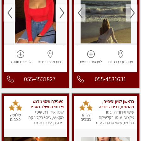
מחוז מרכז
בת ים
לפרטים
נוספים
מחוז מרכז
בת ים
לפרטים
נוספים
055-4531827
055-4531631
בראשון לציון יפיפייה,
מעניקה עיסוי מרגש
מהממת, נדירה ביופיה
ואכותי המשלב מספר
עיסוי אירוודה, עיסוי
מזמינה אותך לעיסוי
עיסוי אירוודה, עיסוי
טכניקות ורוגע באוירה
שלושה
שלושה
מקצועי, עיסוי בקליניקה
איכותי, מקצועי, באווירה
נעימה ❤
מקצועי, עיסוי בקליניקה
כוכבים
כוכבים
רגועה עם המון סבלנות.
פרטית, עיסוי טנטרה, עיסוי
פרטית, עיסוי טנטרה
מפנק
תתקשר ולא תצטער