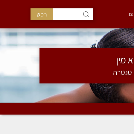
חפש
נם
 מין
י טנטרה