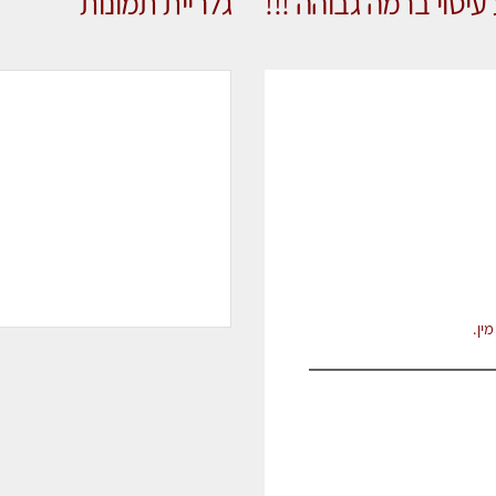
יסוי ברמה גבוהה !!!
גלריית תמונות
ין.