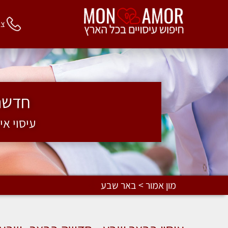
צור 
חדשה 
עיסוי אי
מון אמור > באר שבע