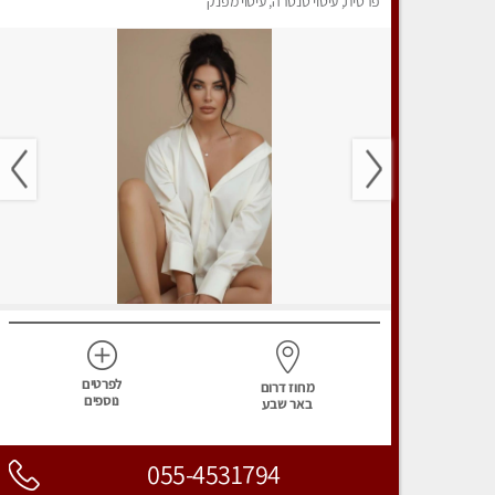
פרטית, עיסוי טנטרה, עיסוי מפנק
לפרטים
מחוז דרום
נוספים
באר שבע
055-4531794